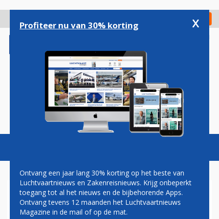
Overslaan
en
x
Digitaal Magazine
Registreer
Check in
naar
Profiteer nu van 30% korting
de
inhoud
gaan
Magazine
Podcasts
Vacatures
Toggl
naviga
Ontvang een jaar lang 30% korting op het beste van
Luchtvaartnieuws en Zakenreisnieuws. Krijg onbeperkt
toegang tot al het nieuws en de bijbehorende Apps.
LUFTHANSA GROUP HAALT
Ontvang tevens 12 maanden het Luchtvaartnieuws
IRAN EN LIBANON VEEL
Magazine in de mail of op de mat.