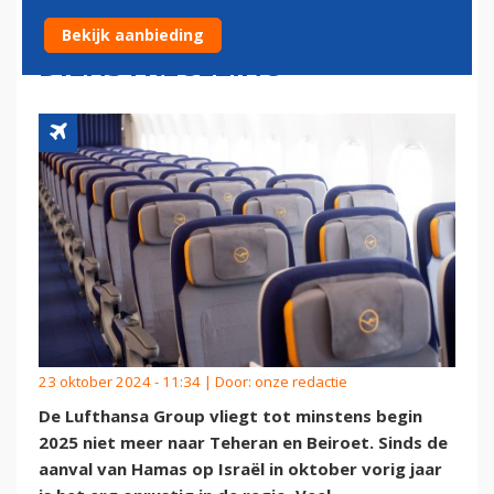
LANGER UIT DE
Bekijk aanbieding
DIENSTREGELING
23 oktober 2024 - 11:34 | Door:
onze redactie
De Lufthansa Group vliegt tot minstens begin
2025 niet meer naar Teheran en Beiroet. Sinds de
aanval van Hamas op Israël in oktober vorig jaar