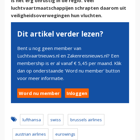
is het erg onrustig in de regio. Veel
luchtvaartmaatschappijen schrapten daarom uit
veiligheidsoverwegingen hun vluchten.
Dit artikel verder lezen?
Bent u nog geen member van
Luchtvaartnieuws.nl en Zakenreisnieuws.nl? Een
membership is er al vanaf € 5,45 per maand. Klik
dan op onderstaande 'Word nu member' button
voor meer informatie.
Word nu member
Inloggen
lufthansa
swiss
brussels airlines
austrian airlines
eurowings