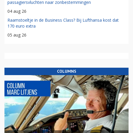
passagiersvluchten naar zonbestemmingen
04 aug 26
Raamstoeltje in de Business Class? Bij Lufthansa kost dat
170 euro extra
05 aug 26
COLUMNS