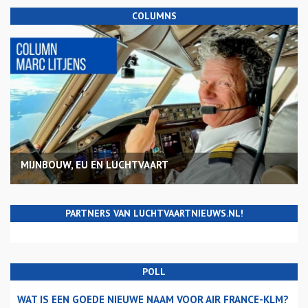
COLUMNS
MIJNBOUW, EU EN LUCHTVAART
PARTNERS VAN LUCHTVAARTNIEUWS.NL!
POLL
WAT IS EEN GOEDE NIEUWE NAAM VOOR AIR FRANCE-KLM?