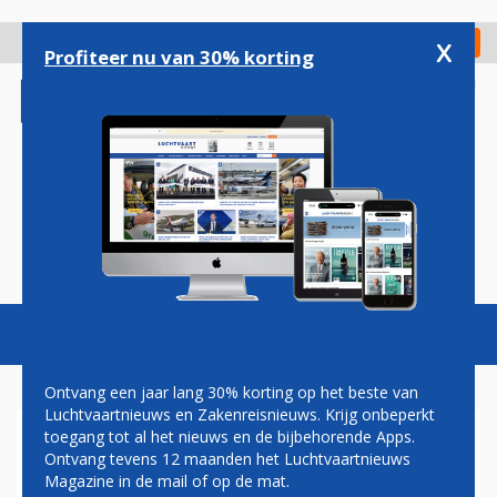
Overslaan
en
x
Digitaal Magazine
Registreer
Check in
naar
Profiteer nu van 30% korting
de
inhoud
gaan
Magazine
Podcasts
Vacatures
Toggl
naviga
Ontvang een jaar lang 30% korting op het beste van
Luchtvaartnieuws en Zakenreisnieuws. Krijg onbeperkt
toegang tot al het nieuws en de bijbehorende Apps.
AUSTRIAN AIRLINES
Ontvang tevens 12 maanden het Luchtvaartnieuws
Magazine in de mail of op de mat.