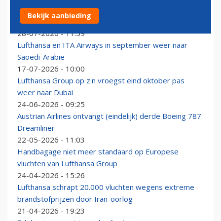
‘Beveiliging valt in slaap’, man stapt moeiteloos
Bekijk aanbieding
Austrian Airlines-Embraer E195 in
28-07-2026 - 11:59
Lufthansa en ITA Airways in september weer naar
Saoedi-Arabië
17-07-2026 - 10:00
Lufthansa Group op z'n vroegst eind oktober pas
weer naar Dubai
24-06-2026 - 09:25
Austrian Airlines ontvangt (eindelijk) derde Boeing 787
Dreamliner
22-05-2026 - 11:03
Handbagage niet meer standaard op Europese
vluchten van Lufthansa Group
24-04-2026 - 15:26
Lufthansa schrapt 20.000 vluchten wegens extreme
brandstofprijzen door Iran-oorlog
21-04-2026 - 19:23