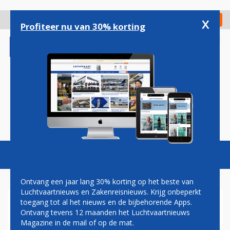
Overslaan
en
x
Digitaal Magazine
Registreer
Check in
naar
Profiteer nu van 30% korting
de
inhoud
gaan
Magazine
Podcasts
Vacatures
Toggl
naviga
Ontvang een jaar lang 30% korting op het beste van
Luchtvaartnieuws en Zakenreisnieuws. Krijg onbeperkt
toegang tot al het nieuws en de bijbehorende Apps.
AUSTRIAN AIRLINES
Ontvang tevens 12 maanden het Luchtvaartnieuws
Magazine in de mail of op de mat.