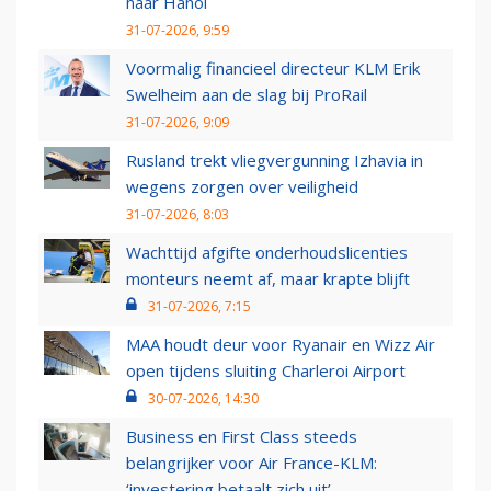
naar Hanoi
31-07-2026, 9:59
Voormalig financieel directeur KLM Erik
Swelheim aan de slag bij ProRail
31-07-2026, 9:09
Rusland trekt vliegvergunning Izhavia in
wegens zorgen over veiligheid
31-07-2026, 8:03
Wachttijd afgifte onderhoudslicenties
monteurs neemt af, maar krapte blijft
31-07-2026, 7:15
MAA houdt deur voor Ryanair en Wizz Air
open tijdens sluiting Charleroi Airport
30-07-2026, 14:30
Business en First Class steeds
belangrijker voor Air France-KLM:
‘investering betaalt zich uit’