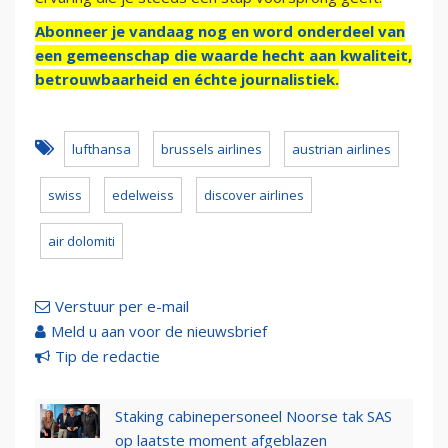
Abonneer je vandaag nog en word onderdeel van
een gemeenschap die waarde hecht aan kwaliteit,
betrouwbaarheid en échte journalistiek.
lufthansa
brussels airlines
austrian airlines
swiss
edelweiss
discover airlines
air dolomiti
Verstuur per e-mail
Meld u aan voor de nieuwsbrief
Tip de redactie
Staking cabinepersoneel Noorse tak SAS
op laatste moment afgeblazen