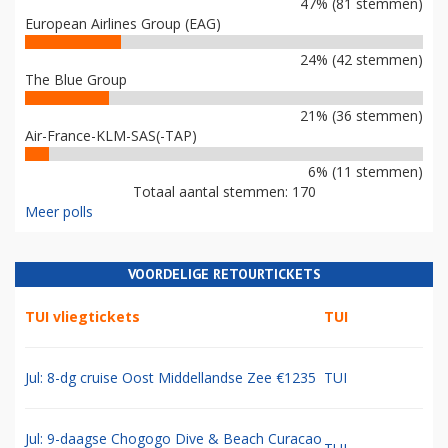
47% (81 stemmen)
European Airlines Group (EAG)
24% (42 stemmen)
The Blue Group
21% (36 stemmen)
Air-France-KLM-SAS(-TAP)
6% (11 stemmen)
Totaal aantal stemmen: 170
Meer polls
VOORDELIGE RETOURTICKETS
TUI vliegtickets
TUI
Jul: 8-dg cruise Oost Middellandse Zee €1235
TUI
Jul: 9-daagse Chogogo Dive & Beach Curacao