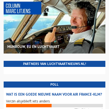
MIJNBOUW, EU EN LUCHTVAART
PARTNERS VAN LUCHTVAARTNIEUWS.NL!
POLL
WAT IS EEN GOEDE NIEUWE NAAM VOOR AIR FRANCE-KLM?
Verzin alsjeblieft iets anders