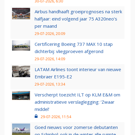
30-07-2026, 6:30
Airbus handhaaft groeiprognoses na sterk
halfjaar: eind volgend jaar 75 A320neo’s
per maand
29-07-2026, 20:09
Certificering Boeing 737 MAX 10 stap
dichterbij: vliegproeven afgerond
29-07-2026, 14:09
LATAM Airlines toont interieur van nieuwe
Embraer E195-E2
29-07-2026, 13:34
Verscherpt toezicht ILT op KLM E&M om
administratieve verslaglegging: ‘Zwaar
middel’
29-07-2026, 11:54
Goed nieuws voor zomerse debutanten
op Schiphol: ook in de winter alle ruimte