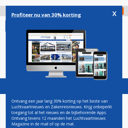
Overslaan
en
x
Digitaal Magazine
Registreer
Check in
naar
Profiteer nu van 30% korting
de
inhoud
gaan
Magazine
Podcasts
Vacatures
Toggl
naviga
Ontvang een jaar lang 30% korting op het beste van
Luchtvaartnieuws en Zakenreisnieuws. Krijg onbeperkt
toegang tot al het nieuws en de bijbehorende Apps.
MEGADEAL LUFTHANSA EN
Ontvang tevens 12 maanden het Luchtvaartnieuws
STARLINK: GRATIS INTERNET
Magazine in de mail of op de mat.