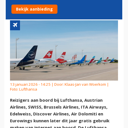
AAN BOORD VOOR IEDEREEN
Bekijk aanbieding
13 januari 2026 - 14:25 | Door:
Klaas-Jan van Woerkom
|
Foto: Lufthansa
Reizigers aan boord bij Lufthansa, Austrian
Airlines, SWISS, Brussels Airlines, ITA Airways,
Edelweiss, Discover Airlines, Air Dolomiti en
Eurowings kunnen later dit jaar gratis gebruik
maken van internet aan boord. De Lufthansa