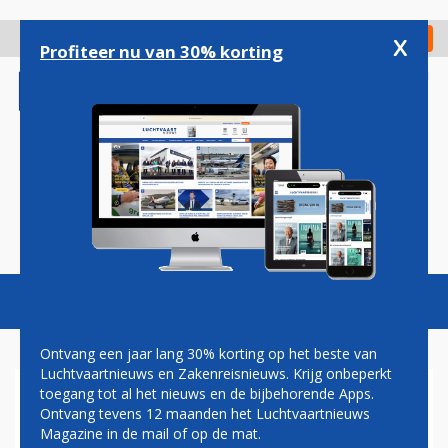
Overslaan
en
x
Digitaal Magazine
Registreer
Check in
naar
Profiteer nu van 30% korting
de
inhoud
gaan
Magazine
Podcasts
Vacatures
Toggl
naviga
Ontvang een jaar lang 30% korting op het beste van
Luchtvaartnieuws en Zakenreisnieuws. Krijg onbeperkt
toegang tot al het nieuws en de bijbehorende Apps.
AUSTRIAN AIRLINES
Ontvang tevens 12 maanden het Luchtvaartnieuws
ONTVANGT (EINDELIJK)
Magazine in de mail of op de mat.