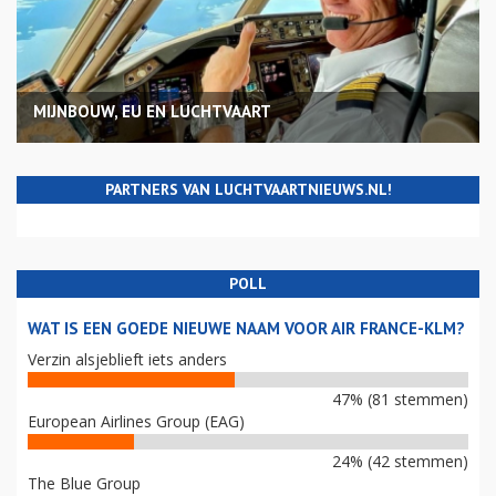
MIJNBOUW, EU EN LUCHTVAART
PARTNERS VAN LUCHTVAARTNIEUWS.NL!
POLL
WAT IS EEN GOEDE NIEUWE NAAM VOOR AIR FRANCE-KLM?
Verzin alsjeblieft iets anders
47% (81 stemmen)
European Airlines Group (EAG)
24% (42 stemmen)
The Blue Group