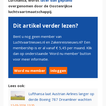
Lufthansa, wordt
later dan gepland
overgenomen door de Oostenrijkse
luchtvaartmaatschappij.
Dit artikel verder lezen?
Bent u nog geen member van
Luchtvaartnieuws.nl en Zakenreisnieuws.nl? Een
membership is er al vanaf € 5,45 per maand. Klik
dan op onderstaande 'Word nu member' button
voor meer informatie.
Word nu member
Inloggen
Lees ook:
Lufthansa laat Austrian Airlines langer op
derde Boeing 787 Dreamliner wachten
12-03-2026, 13:35