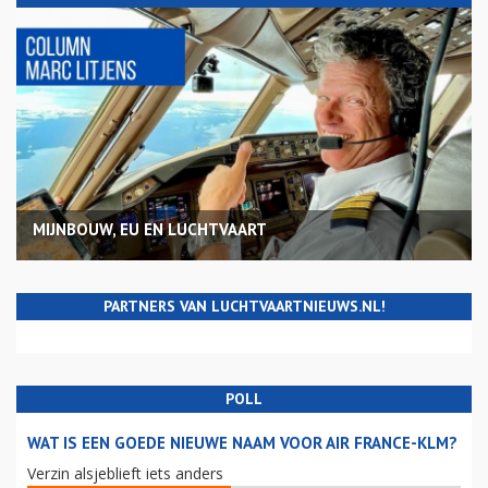
MIJNBOUW, EU EN LUCHTVAART
PARTNERS VAN LUCHTVAARTNIEUWS.NL!
POLL
WAT IS EEN GOEDE NIEUWE NAAM VOOR AIR FRANCE-KLM?
Verzin alsjeblieft iets anders