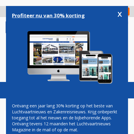
Overslaan
en
x
Digitaal Magazine
Registreer
Check in
naar
Profiteer nu van 30% korting
de
inhoud
gaan
Magazine
Podcasts
Vacatures
Toggl
naviga
Ontvang een jaar lang 30% korting op het beste van
Luchtvaartnieuws en Zakenreisnieuws. Krijg onbeperkt
toegang tot al het nieuws en de bijbehorende Apps.
ZELF EEN STOEL UITZOEKEN
Ontvang tevens 12 maanden het Luchtvaartnieuws
WORDT STUKJE DUURDER BIJ
Magazine in de mail of op de mat.