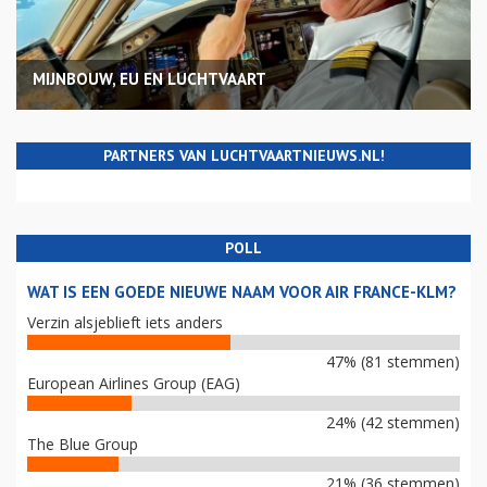
MIJNBOUW, EU EN LUCHTVAART
PARTNERS VAN LUCHTVAARTNIEUWS.NL!
POLL
WAT IS EEN GOEDE NIEUWE NAAM VOOR AIR FRANCE-KLM?
Verzin alsjeblieft iets anders
47% (81 stemmen)
European Airlines Group (EAG)
24% (42 stemmen)
The Blue Group
21% (36 stemmen)