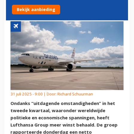
ONZEKERHEDEN
Bekijk aanbieding
31 juli 2025 - 9:00 | Door:
Richard Schuurman
Ondanks “uitdagende omstandigheden” in het
tweede kwartaal, waaronder wereldwijde
politieke en economische spanningen, heeft
Lufthansa Group meer winst behaald. De groep
rapporteerde donderdag een netto