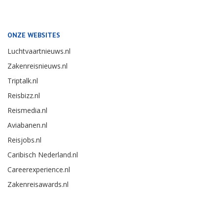
ONZE WEBSITES
Luchtvaartnieuws.nl
Zakenreisnieuws.nl
Triptalk.nl
Reisbizz.nl
Reismedia.nl
Aviabanen.nl
Reisjobs.nl
Caribisch Nederland.nl
Careerexperience.nl
Zakenreisawards.nl