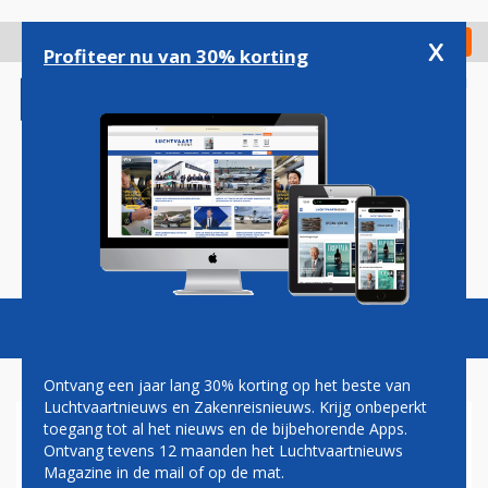
Overslaan
en
x
Digitaal Magazine
Registreer
Check in
naar
Profiteer nu van 30% korting
de
inhoud
gaan
Magazine
Podcasts
Vacatures
Toggl
naviga
Ontvang een jaar lang 30% korting op het beste van
Luchtvaartnieuws en Zakenreisnieuws. Krijg onbeperkt
toegang tot al het nieuws en de bijbehorende Apps.
AUSTRIAN AIRLINES NAAR
Ontvang tevens 12 maanden het Luchtvaartnieuws
TWEEDE BESTEMMING IN
Magazine in de mail of op de mat.