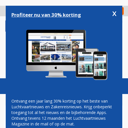
Overslaan
en
x
Digitaal Magazine
Registreer
Check in
naar
Profiteer nu van 30% korting
de
inhoud
gaan
Magazine
Podcasts
Vacatures
Toggl
naviga
Ontvang een jaar lang 30% korting op het beste van
Luchtvaartnieuws en Zakenreisnieuws. Krijg onbeperkt
toegang tot al het nieuws en de bijbehorende Apps.
ISFAHAN
Ontvang tevens 12 maanden het Luchtvaartnieuws
Magazine in de mail of op de mat.