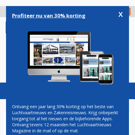
Overslaan
en
x
Digitaal Magazine
Registreer
Check in
naar
Profiteer nu van 30% korting
de
inhoud
gaan
Magazine
Podcasts
Vacatures
Toggl
naviga
Ontvang een jaar lang 30% korting op het beste van
Luchtvaartnieuws en Zakenreisnieuws. Krijg onbeperkt
toegang tot al het nieuws en de bijbehorende Apps.
AUSTRIAN AIRLINES
Ontvang tevens 12 maanden het Luchtvaartnieuws
Magazine in de mail of op de mat.