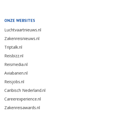
ONZE WEBSITES
Luchtvaartnieuws.nl
Zakenreisnieuws.nl
Triptalk.nl
Reisbizz.nl
Reismedia.nl
Aviabanen.nl
Reisjobs.nl
Caribisch Nederland.nl
Careerexperience.nl
Zakenreisawards.nl