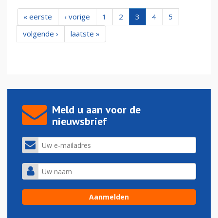
« eerste
‹ vorige
1
2
3
4
5
volgende ›
laatste »
Meld u aan voor de
nieuwsbrief