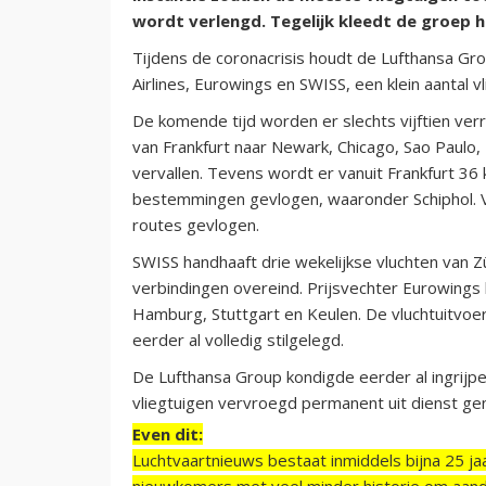
wordt verlengd. Tegelijk kleedt de groep h
Tijdens de coronacrisis houdt de Lufthansa Grou
Airlines, Eurowings en SWISS, een klein aantal 
De komende tijd worden er slechts vijftien verr
van Frankfurt naar Newark, Chicago, Sao Paulo
vervallen. Tevens wordt er vanuit Frankfurt 3
bestemmingen gevlogen, waaronder Schiphol. 
routes gevlogen.
SWISS handhaaft drie wekelijkse vluchten van
verbindingen overeind. Prijsvechter Eurowings 
Hamburg, Stuttgart en Keulen. De vluchtuitvoeri
eerder al volledig stilgelegd.
De Lufthansa Group kondigde eerder al ingrijpe
vliegtuigen vervroegd permanent uit dienst g
Even dit:
Luchtvaartnieuws bestaat inmiddels bijna 25 jaa
nieuwkomers met veel minder historie om aand