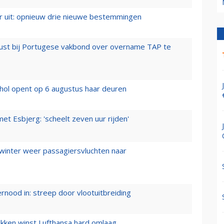
er uit: opnieuw drie nieuwe bestemmingen
rust bij Portugese vakbond over overname TAP te
hol opent op 6 augustus haar deuren
t Esbjerg: 'scheelt zeven uur rijden'
 winter weer passagiersvluchten naar
ernood in: streep door vlootuitbreiding
ukken winst Lufthansa hard omlaag