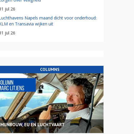
31 jul 26
Luchthavens Napels maand dicht voor onderhoud:
KLM en Transavia wijken uit
31 jul 26
COLUMNS
MIJNBOUW, EU EN LUCHTVAART