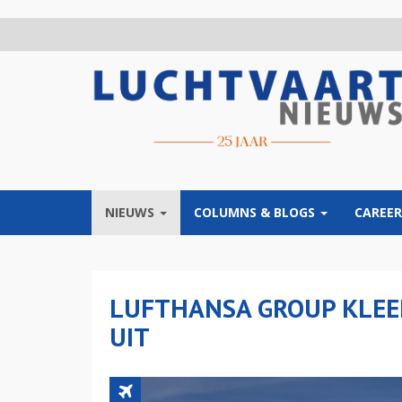
Overslaan
en
naar
de
inhoud
gaan
NIEUWS
COLUMNS & BLOGS
CAREER
LUFTHANSA GROUP KLEE
UIT