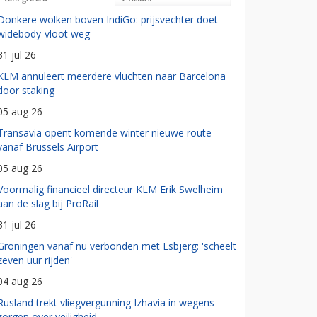
Donkere wolken boven IndiGo: prijsvechter doet
widebody-vloot weg
31 jul 26
KLM annuleert meerdere vluchten naar Barcelona
door staking
05 aug 26
Transavia opent komende winter nieuwe route
vanaf Brussels Airport
05 aug 26
Voormalig financieel directeur KLM Erik Swelheim
aan de slag bij ProRail
31 jul 26
Groningen vanaf nu verbonden met Esbjerg: 'scheelt
zeven uur rijden'
04 aug 26
Rusland trekt vliegvergunning Izhavia in wegens
zorgen over veiligheid