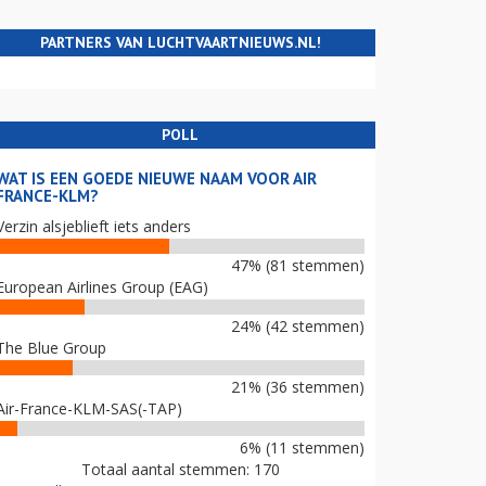
PARTNERS VAN LUCHTVAARTNIEUWS.NL!
POLL
WAT IS EEN GOEDE NIEUWE NAAM VOOR AIR
FRANCE-KLM?
Verzin alsjeblieft iets anders
47% (81 stemmen)
European Airlines Group (EAG)
24% (42 stemmen)
The Blue Group
21% (36 stemmen)
Air-France-KLM-SAS(-TAP)
6% (11 stemmen)
Totaal aantal stemmen: 170