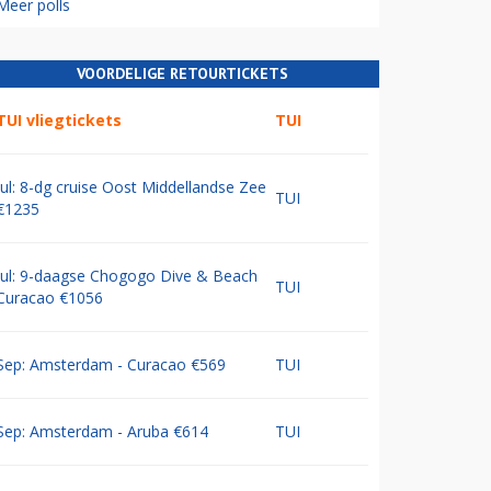
Meer polls
VOORDELIGE RETOURTICKETS
TUI vliegtickets
TUI
Jul: 8-dg cruise Oost Middellandse Zee
TUI
€1235
Jul: 9-daagse Chogogo Dive & Beach
TUI
Curacao €1056
Sep: Amsterdam - Curacao €569
TUI
Sep: Amsterdam - Aruba €614
TUI