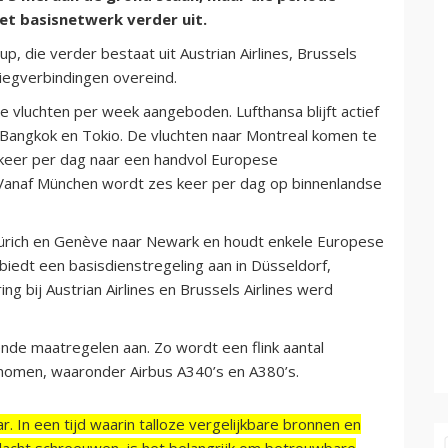
et basisnetwerk verder uit.
p, die verder bestaat uit Austrian Airlines, Brussels
vliegverbindingen overeind.
e vluchten per week aangeboden. Lufthansa blijft actief
, Bangkok en Tokio. De vluchten naar Montreal komen te
6 keer per dag naar een handvol Europese
Vanaf München wordt zes keer per dag op binnenlandse
 Zürich en Genève naar Newark en houdt enkele Europese
biedt een basisdienstregeling aan in Düsseldorf,
ng bij Austrian Airlines en Brussels Airlines werd
nde maatregelen aan. Zo wordt een flink aantal
enomen, waaronder Airbus A340’s en A380’s.
r. In een tijd waarin talloze vergelijkbare bronnen en
acht schreeuwen, is het belangrijk om betrouwbare