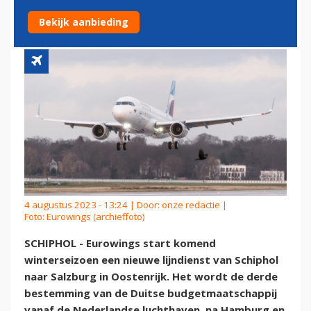
NAAR SALZBURG
Bekijk aanbieding
4 augustus 2023 - 13:24 | Door:
onze redactie
|
Foto: Eurowings (archieffoto)
SCHIPHOL - Eurowings start komend
winterseizoen een nieuwe lijndienst van Schiphol
naar Salzburg in Oostenrijk. Het wordt de derde
bestemming van de Duitse budgetmaatschappij
vanaf de Nederlandse luchthaven, na Hamburg en