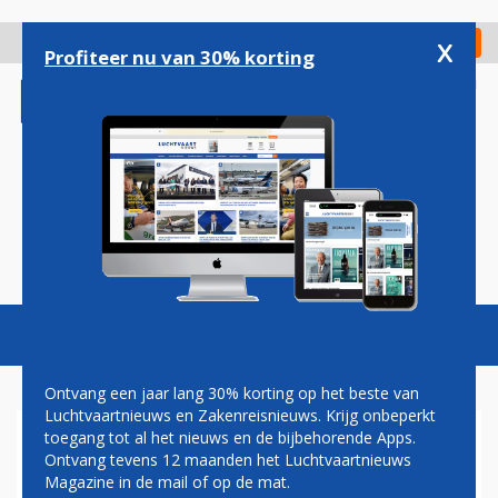
Overslaan
en
x
Digitaal Magazine
Registreer
Check in
naar
Profiteer nu van 30% korting
de
inhoud
gaan
Magazine
Podcasts
Vacatures
Toggl
naviga
Ontvang een jaar lang 30% korting op het beste van
Luchtvaartnieuws en Zakenreisnieuws. Krijg onbeperkt
toegang tot al het nieuws en de bijbehorende Apps.
EUROWINGS START
Ontvang tevens 12 maanden het Luchtvaartnieuws
LIJNDIENST VAN SCHIPHOL
Magazine in de mail of op de mat.