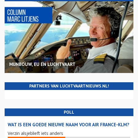
MIJNBOUW, EU EN LUCHTVAART
PARTNERS VAN LUCHTVAARTNIEUWS.NL!
POLL
WAT IS EEN GOEDE NIEUWE NAAM VOOR AIR FRANCE-KLM?
Verzin alsjeblieft iets anders