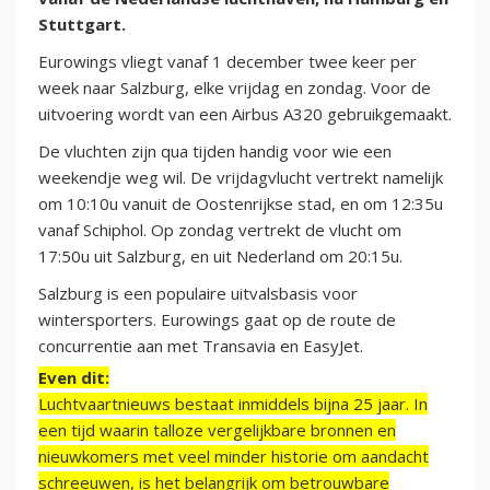
Stuttgart.
Eurowings vliegt vanaf 1 december twee keer per
week naar Salzburg, elke vrijdag en zondag. Voor de
uitvoering wordt van een Airbus A320 gebruikgemaakt.
De vluchten zijn qua tijden handig voor wie een
weekendje weg wil. De vrijdagvlucht vertrekt namelijk
om 10:10u vanuit de Oostenrijkse stad, en om 12:35u
vanaf Schiphol. Op zondag vertrekt de vlucht om
17:50u uit Salzburg, en uit Nederland om 20:15u.
Salzburg is een populaire uitvalsbasis voor
wintersporters. Eurowings gaat op de route de
concurrentie aan met Transavia en EasyJet.
Even dit:
Luchtvaartnieuws bestaat inmiddels bijna 25 jaar. In
een tijd waarin talloze vergelijkbare bronnen en
nieuwkomers met veel minder historie om aandacht
schreeuwen, is het belangrijk om betrouwbare