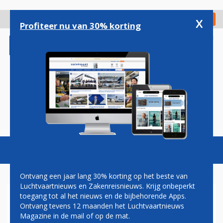
Overslaan
en
x
Digitaal Magazine
Registreer
Check in
naar
Profiteer nu van 30% korting
de
inhoud
gaan
Magazine
Podcasts
Vacatures
Toggl
naviga
Ontvang een jaar lang 30% korting op het beste van
Luchtvaartnieuws en Zakenreisnieuws. Krijg onbeperkt
toegang tot al het nieuws en de bijbehorende Apps.
SALZBURG
Ontvang tevens 12 maanden het Luchtvaartnieuws
Magazine in de mail of op de mat.