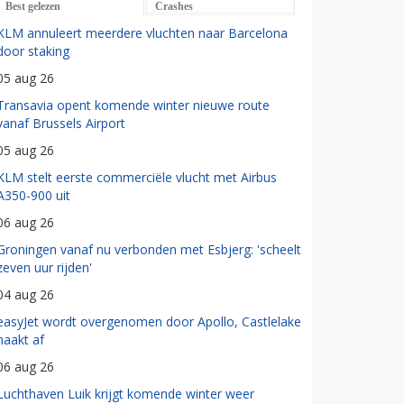
Best gelezen
Crashes
KLM annuleert meerdere vluchten naar Barcelona
door staking
05 aug 26
Transavia opent komende winter nieuwe route
vanaf Brussels Airport
05 aug 26
KLM stelt eerste commerciële vlucht met Airbus
A350-900 uit
06 aug 26
Groningen vanaf nu verbonden met Esbjerg: 'scheelt
zeven uur rijden'
04 aug 26
easyJet wordt overgenomen door Apollo, Castlelake
haakt af
06 aug 26
Luchthaven Luik krijgt komende winter weer