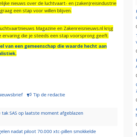
ijke nieuws over de luchtvaart- en (zaken)reisindustrie
raag een stap voor willen blijven.
Luchtvaartnieuws Magazine en Zakenreisnieuws.nl krijg
e ervaring die je steeds een stap voorsprong geeft.
el van een gemeenschap die waarde hecht aan
listiek.
nieuwsbrief
Tip de redactie
 tak SAS op laatste moment afgeblazen
elen nadat piloot 70.000 xtc-pillen smokkelde