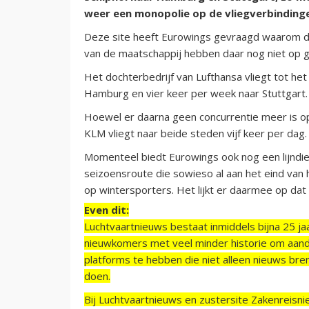
weer een monopolie op de vliegverbindinge
Deze site heeft Eurowings gevraagd waarom 
van de maatschappij hebben daar nog niet op 
Het dochterbedrijf van Lufthansa vliegt tot he
Hamburg en vier keer per week naar Stuttgart.
Hoewel er daarna geen concurrentie meer is op 
KLM vliegt naar beide steden vijf keer per dag.
Momenteel biedt Eurowings ook nog een lijndien
seizoensroute die sowieso al aan het eind van 
op wintersporters. Het lijkt er daarmee op dat 
Even dit:
Luchtvaartnieuws bestaat inmiddels bijna 25 jaa
nieuwkomers met veel minder historie om aand
platforms te hebben die niet alleen nieuws bre
doen.
Bij Luchtvaartnieuws en zustersite Zakenreisn