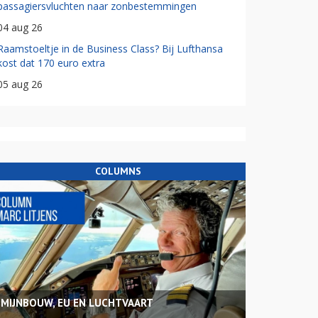
passagiersvluchten naar zonbestemmingen
04 aug 26
Raamstoeltje in de Business Class? Bij Lufthansa
kost dat 170 euro extra
05 aug 26
COLUMNS
MIJNBOUW, EU EN LUCHTVAART