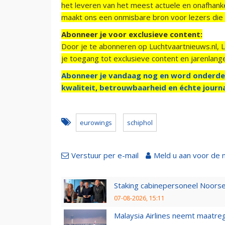
het leveren van het meest actuele en onafhankel
maakt ons een onmisbare bron voor lezers die g
Abonneer je voor exclusieve content:
Door je te abonneren op Luchtvaartnieuws.nl, 
je toegang tot exclusieve content en jarenlang
Abonneer je vandaag nog en word onderde
kwaliteit, betrouwbaarheid en échte journa
eurowings
schiphol
Verstuur per e-mail
Meld u aan voor de 
Staking cabinepersoneel Noorse
07-08-2026, 15:11
Malaysia Airlines neemt maatreg