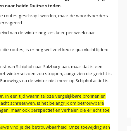
n naar beide Duitse steden.
de routes geschrapt worden, maar de woordvoerders
gereageerd.
t eind van de winter nog zes keer per week naar
die routes, is er nog wel veel keuze qua vluchttijden:
st van Schiphol naar Salzburg aan, maar dat is een
het winterseizoen zou stoppen, aangezien die gericht is
Eurowings na de winter niet meer op Schiphol actief is.
r. In een tijd waarin talloze vergelijkbare bronnen en
acht schreeuwen, is het belangrijk om betrouwbare
ngen, maar ook perspectief en verhalen die er echt toe
ieuws vind je die betrouwbaarheid. Onze toewijding aan