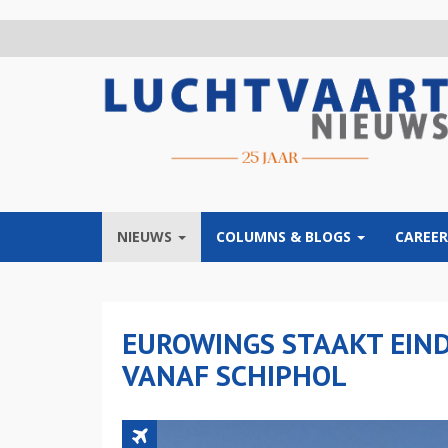
Overslaan
en
naar
de
inhoud
gaan
NIEUWS
COLUMNS & BLOGS
CAREER
EUROWINGS STAAKT EIN
VANAF SCHIPHOL