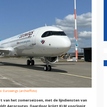
o: Eurowings (archieffoto)
rt van het zomerseizoen, met de lijndiensten van
eldt Aeroroutes. Daardoor krijgt KLM voorlopig