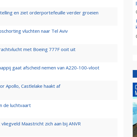
elling en ziet orderportefeuille verder groeien
chorting vluchten naar Tel Aviv
vrachtvlucht met Boeing 777F ooit uit
happij gaat afscheid nemen van A220-100-vloot
 Apollo, Castlelake haakt af
n de luchtvaart
t vliegveld Maastricht zich aan bij ANVR