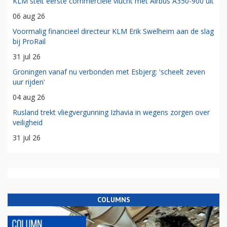
KLM stelt eerste commerciële vlucht met Airbus A350-900 uit
06 aug 26
Voormalig financieel directeur KLM Erik Swelheim aan de slag
bij ProRail
31 jul 26
Groningen vanaf nu verbonden met Esbjerg: 'scheelt zeven
uur rijden'
04 aug 26
Rusland trekt vliegvergunning Izhavia in wegens zorgen over
veiligheid
31 jul 26
COLUMNS