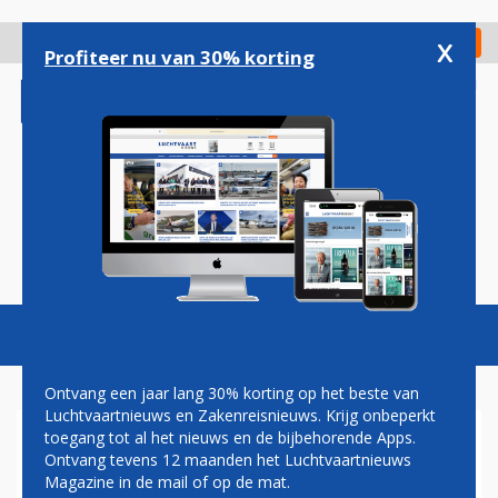
Overslaan
en
x
Digitaal Magazine
Registreer
Check in
naar
Profiteer nu van 30% korting
de
inhoud
gaan
Magazine
Podcasts
Vacatures
Toggl
naviga
Ontvang een jaar lang 30% korting op het beste van
Luchtvaartnieuws en Zakenreisnieuws. Krijg onbeperkt
toegang tot al het nieuws en de bijbehorende Apps.
EUROWINGS
Ontvang tevens 12 maanden het Luchtvaartnieuws
Magazine in de mail of op de mat.