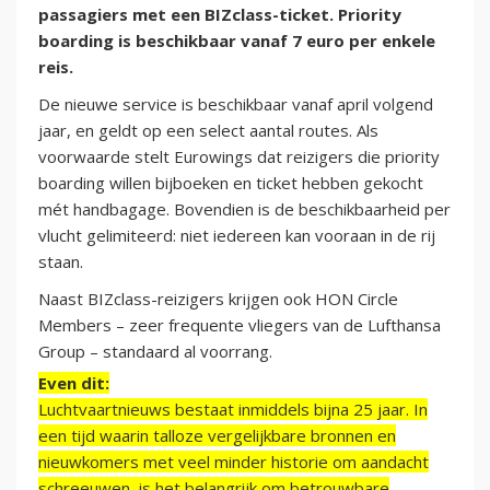
passagiers met een BIZclass-ticket. Priority
boarding is beschikbaar vanaf 7 euro per enkele
reis.
De nieuwe service is beschikbaar vanaf april volgend
jaar, en geldt op een select aantal routes. Als
voorwaarde stelt Eurowings dat reizigers die priority
boarding willen bijboeken en ticket hebben gekocht
mét handbagage. Bovendien is de beschikbaarheid per
vlucht gelimiteerd: niet iedereen kan vooraan in de rij
staan.
Naast BIZclass-reizigers krijgen ook HON Circle
Members – zeer frequente vliegers van de Lufthansa
Group – standaard al voorrang.
Even dit:
Luchtvaartnieuws bestaat inmiddels bijna 25 jaar. In
een tijd waarin talloze vergelijkbare bronnen en
nieuwkomers met veel minder historie om aandacht
schreeuwen, is het belangrijk om betrouwbare