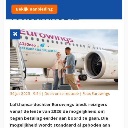
EEN PAAR EURO EXTRA
Bekijk aanbieding
VOORAAN IN DE RIJ
30 juli 2025 - 9:54 | Door:
onze redactie
| Foto: Eurowings
Lufthansa-dochter Eurowings biedt reizigers
vanaf de lente van 2026 de mogelijkheid om
tegen betaling eerder aan boord te gaan. Die
mogelijkheid wordt standaard al geboden aan