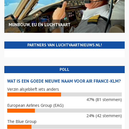
MIJNBOUW, EU EN LUCHTVAART
PARTNERS VAN LUCHTVAARTNIEUWS.NL!
POLL
WAT IS EEN GOEDE NIEUWE NAAM VOOR AIR FRANCE-KLM?
Verzin alsjeblieft iets anders
47% (81 stemmen)
European Airlines Group (EAG)
24% (42 stemmen)
The Blue Group