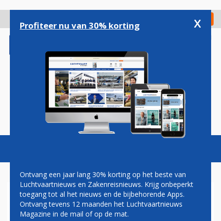
Overslaan
en
x
Digitaal Magazine
Registreer
Check in
naar
Profiteer nu van 30% korting
de
inhoud
gaan
Magazine
Podcasts
Vacatures
Toggl
naviga
Ontvang een jaar lang 30% korting op het beste van
Luchtvaartnieuws en Zakenreisnieuws. Krijg onbeperkt
toegang tot al het nieuws en de bijbehorende Apps.
EUROWINGS KOMT MET
Ontvang tevens 12 maanden het Luchtvaartnieuws
PRIORITY BOARDING: VOOR
Magazine in de mail of op de mat.