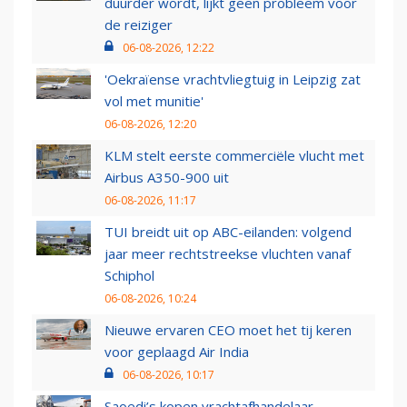
duurder wordt, lijkt geen probleem voor
de reiziger
06-08-2026, 12:22
'Oekraïense vrachtvliegtuig in Leipzig zat
vol met munitie'
06-08-2026, 12:20
KLM stelt eerste commerciële vlucht met
Airbus A350-900 uit
06-08-2026, 11:17
TUI breidt uit op ABC-eilanden: volgend
jaar meer rechtstreekse vluchten vanaf
Schiphol
06-08-2026, 10:24
Nieuwe ervaren CEO moet het tij keren
voor geplaagd Air India
06-08-2026, 10:17
Saoedi’s kopen vrachtafhandelaar