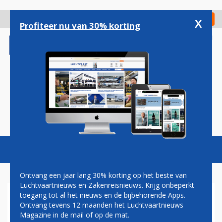
Overslaan
en
x
Digitaal Magazine
Registreer
Check in
naar
Profiteer nu van 30% korting
de
inhoud
gaan
Magazine
Podcasts
Vacatures
Toggl
naviga
Ontvang een jaar lang 30% korting op het beste van
Luchtvaartnieuws en Zakenreisnieuws. Krijg onbeperkt
toegang tot al het nieuws en de bijbehorende Apps.
NEDERLANDS ELFTAL MET
Ontvang tevens 12 maanden het Luchtvaartnieuws
GECHARTERDE AIRBUS A330
Magazine in de mail of op de mat.