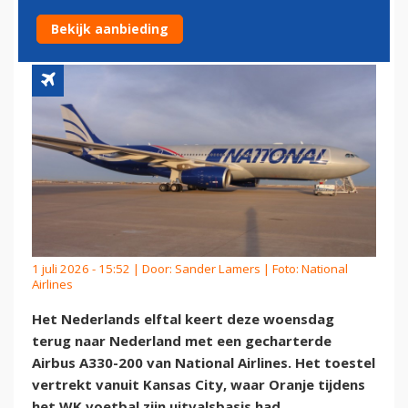
TERUG NAAR SCHIPHOL
Bekijk aanbieding
1 juli 2026 - 15:52 | Door:
Sander Lamers
| Foto: National
Airlines
Het Nederlands elftal keert deze woensdag
terug naar Nederland met een gecharterde
Airbus A330-200 van National Airlines. Het toestel
vertrekt vanuit Kansas City, waar Oranje tijdens
het WK voetbal zijn uitvalsbasis had.