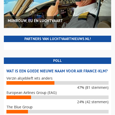
MIJNBOUW, EU EN LUCHTVAART
PARTNERS VAN LUCHTVAARTNIEUWS.NL!
POLL
WAT IS EEN GOEDE NIEUWE NAAM VOOR AIR FRANCE-KLM?
Verzin alsjeblieft iets anders
47% (81 stemmen)
European Airlines Group (EAG)
24% (42 stemmen)
The Blue Group