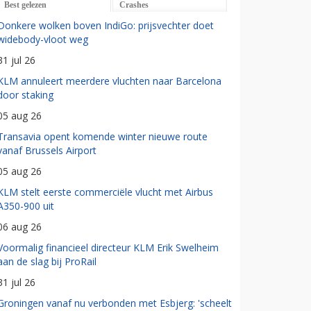
Best gelezen
Crashes
Donkere wolken boven IndiGo: prijsvechter doet
widebody-vloot weg
31 jul 26
KLM annuleert meerdere vluchten naar Barcelona
door staking
05 aug 26
Transavia opent komende winter nieuwe route
vanaf Brussels Airport
05 aug 26
KLM stelt eerste commerciële vlucht met Airbus
A350-900 uit
06 aug 26
Voormalig financieel directeur KLM Erik Swelheim
aan de slag bij ProRail
31 jul 26
Groningen vanaf nu verbonden met Esbjerg: 'scheelt