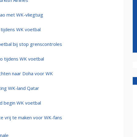
rkish Airlines
açao met WK-vliegtuig
 tijdens WK voetbal
etbal bij stop grenscontroles
o tijdens WK voetbal
luchten naar Doha voor WK
hting WK-land Qatar
d begin WK voetbal
e vrij te maken voor WK-fans
nale