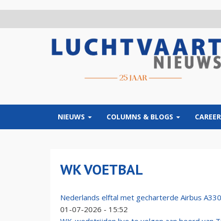
Overslaan
en
naar
de
inhoud
gaan
NIEUWS
COLUMNS & BLOGS
CAREER
WK VOETBAL
Nederlands elftal met gecharterde Airbus A330
01-07-2026 - 15:52