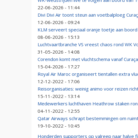
WK-wedstrijden live te volgen aan boord van Tu
22-06-2026 - 11:44
Divi Divi Air toont steun aan voetbalploeg Cur
12-06-2026 - 09:24
KLM serveert speciaal oranje toetje aan boord
08-06-2026 - 15:13
Luchtvaartbranche VS vreest chaos rond WK Vo
31-05-2026 - 14:08
Corendon komt met vluchtschema vanaf Curaça
15-04-2026 - 17:27
Royal Air Maroc organiseert tientallen extra v
12-12-2022 - 17:06
Reisorganisaties: weinig animo voor reizen ric
15-11-2022 - 13:14
Medewerkers luchthaven Heathrow staken ron
04-11-2022 - 12:55
Qatar Airways schrapt bestemmingen om ruimt
19-10-2022 - 10:45
Honderden supporters op valreep naar halve fi