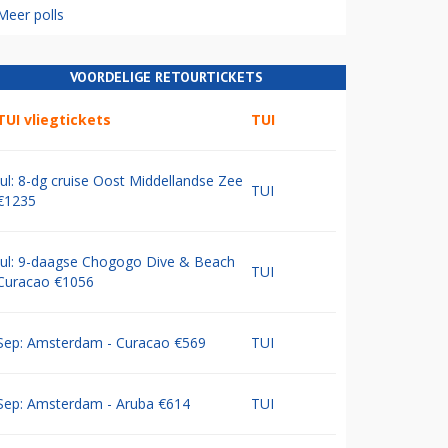
Meer polls
VOORDELIGE RETOURTICKETS
TUI vliegtickets
TUI
Jul: 8-dg cruise Oost Middellandse Zee
TUI
€1235
Jul: 9-daagse Chogogo Dive & Beach
TUI
Curacao €1056
Sep: Amsterdam - Curacao €569
TUI
Sep: Amsterdam - Aruba €614
TUI