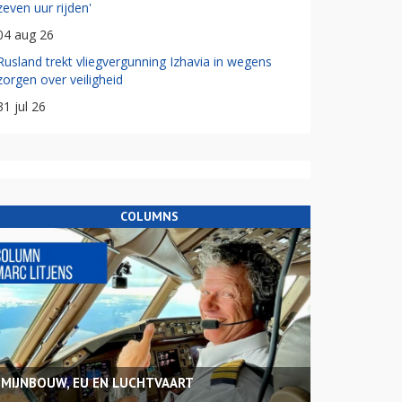
zeven uur rijden'
04 aug 26
Rusland trekt vliegvergunning Izhavia in wegens
zorgen over veiligheid
31 jul 26
COLUMNS
MIJNBOUW, EU EN LUCHTVAART