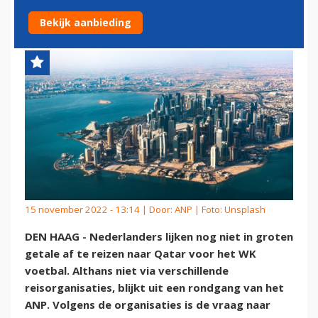
RICHTING WK-LAND QATAR
Bekijk aanbieding
15 november 2022 - 13:14 | Door:
ANP
| Foto: Unsplash
DEN HAAG - Nederlanders lijken nog niet in groten
getale af te reizen naar Qatar voor het WK
voetbal. Althans niet via verschillende
reisorganisaties, blijkt uit een rondgang van het
ANP. Volgens de organisaties is de vraag naar