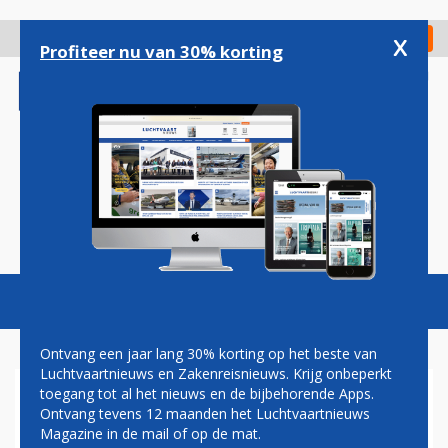
Overslaan
en
x
Digitaal Magazine
Registreer
Check in
naar
Profiteer nu van 30% korting
de
inhoud
gaan
Magazine
Podcasts
Vacatures
Toggl
naviga
Ontvang een jaar lang 30% korting op het beste van
Luchtvaartnieuws en Zakenreisnieuws. Krijg onbeperkt
toegang tot al het nieuws en de bijbehorende Apps.
REISORGANISATIES: WEINIG
Ontvang tevens 12 maanden het Luchtvaartnieuws
ANIMO VOOR REIZEN
Magazine in de mail of op de mat.