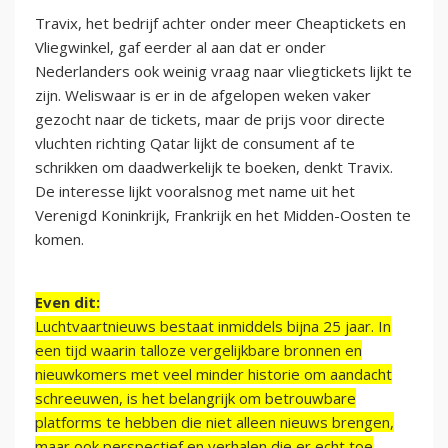
Travix, het bedrijf achter onder meer Cheaptickets en
Vliegwinkel, gaf eerder al aan dat er onder
Nederlanders ook weinig vraag naar vliegtickets lijkt te
zijn. Weliswaar is er in de afgelopen weken vaker
gezocht naar de tickets, maar de prijs voor directe
vluchten richting Qatar lijkt de consument af te
schrikken om daadwerkelijk te boeken, denkt Travix.
De interesse lijkt vooralsnog met name uit het
Verenigd Koninkrijk, Frankrijk en het Midden-Oosten te
komen.
Even dit:
Luchtvaartnieuws bestaat inmiddels bijna 25 jaar. In
een tijd waarin talloze vergelijkbare bronnen en
nieuwkomers met veel minder historie om aandacht
schreeuwen, is het belangrijk om betrouwbare
platforms te hebben die niet alleen nieuws brengen,
maar ook perspectief en verhalen die er echt toe