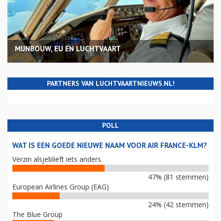
MIJNBOUW, EU EN LUCHTVAART
PARTNERS VAN LUCHTVAARTNIEUWS.NL!
POLL
WAT IS EEN GOEDE NIEUWE NAAM VOOR AIR FRANCE-KLM?
Verzin alsjeblieft iets anders
47% (81 stemmen)
European Airlines Group (EAG)
24% (42 stemmen)
The Blue Group