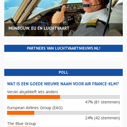
MIJNBOUW, EU EN LUCHTVAART
PARTNERS VAN LUCHTVAARTNIEUWS.NL!
POLL
WAT IS EEN GOEDE NIEUWE NAAM VOOR AIR FRANCE-KLM?
Verzin alsjeblieft iets anders
47% (81 stemmen)
European Airlines Group (EAG)
24% (42 stemmen)
The Blue Group