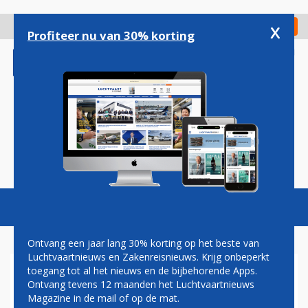
Overslaan
en
x
Digitaal Magazine
Registreer
Check in
naar
Profiteer nu van 30% korting
de
inhoud
gaan
Magazine
Podcasts
Vacatures
Toggl
naviga
Ontvang een jaar lang 30% korting op het beste van
Luchtvaartnieuws en Zakenreisnieuws. Krijg onbeperkt
toegang tot al het nieuws en de bijbehorende Apps.
'ENORME' ORDER UIT CHINA
Ontvang tevens 12 maanden het Luchtvaartnieuws
OP KOMST VOOR BOEING
Magazine in de mail of op de mat.