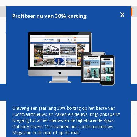
Overslaan
en
x
Digitaal Magazine
Registreer
Check in
naar
Profiteer nu van 30% korting
de
inhoud
gaan
Magazine
Podcasts
Vacatures
Toggl
naviga
Ontvang een jaar lang 30% korting op het beste van
Luchtvaartnieuws en Zakenreisnieuws. Krijg onbeperkt
toegang tot al het nieuws en de bijbehorende Apps.
ZAKENREIS AWARDS 2025
Ontvang tevens 12 maanden het Luchtvaartnieuws
Magazine in de mail of op de mat.