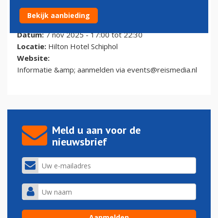
Bekijk aanbieding
ZAKENREIS AWARDS 2025
Datum:
7 nov 2025 -
17:00
tot
22:30
Locatie:
Hilton Hotel Schiphol
Website:
Informatie &amp; aanmelden via
events@reismedia.nl
Meld u aan voor de
nieuwsbrief