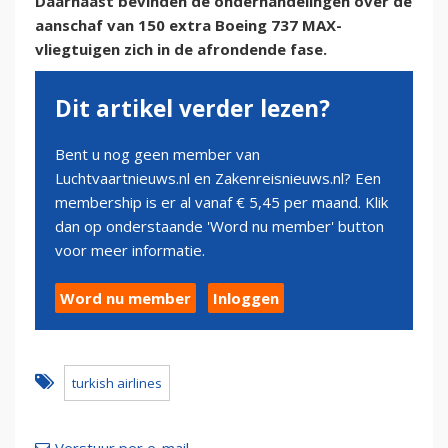
Daarnaast bevinden de onderhandelingen over de
aanschaf van 150 extra Boeing 737 MAX-
vliegtuigen zich in de afrondende fase.
Dit artikel verder lezen?
Bent u nog geen member van
Luchtvaartnieuws.nl en Zakenreisnieuws.nl? Een
membership is er al vanaf € 5,45 per maand. Klik
dan op onderstaande 'Word nu member' button
voor meer informatie.
Word nu member
Inloggen
turkish airlines