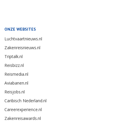
ONZE WEBSITES
Luchtvaartnieuws.nl
Zakenreisnieuws.nl
Triptalk.nl
Reisbizz.nl
Reismedia.nl
Aviabanen.nl
Reisjobs.nl
Caribisch Nederland.nl
Careerexperience.nl
Zakenreisawards.nl