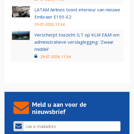
LATAM Airlines toont interieur van nieuwe
Embraer E195-E2
29-07-2026, 13:34
Verscherpt toezicht ILT op KLM E&M om
administratieve verslaglegging: ‘Zwaar
middel’
29-07-2026, 11:54
Meld u aan voor de
nieuwsbrief