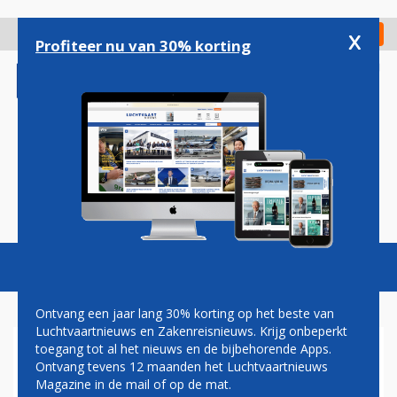
Overslaan
en
x
Digitaal Magazine
Registreer
Check in
naar
Profiteer nu van 30% korting
de
inhoud
gaan
Magazine
Podcasts
Vacatures
Toggl
naviga
Ontvang een jaar lang 30% korting op het beste van
Luchtvaartnieuws en Zakenreisnieuws. Krijg onbeperkt
toegang tot al het nieuws en de bijbehorende Apps.
TURKISH AIRLINES ZET
Ontvang tevens 12 maanden het Luchtvaartnieuws
GROTE STAP IN
Magazine in de mail of op de mat.