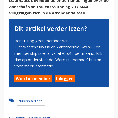
Daarnaast bevinden de onderhandelingen over de
aanschaf van 150 extra Boeing 737 MAX-
vliegtuigen zich in de afrondende fase.
Dit artikel verder lezen?
Bent u nog geen member van
Luchtvaartnieuws.nl en Zakenreisnieuws.nl? Een
membership is er al vanaf € 5,45 per maand. Klik
dan op onderstaande 'Word nu member' button
voor meer informatie.
Word nu member
Inloggen
turkish airlines