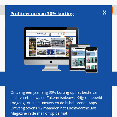
Overslaan
en
x
Digitaal Magazine
Registreer
Check in
naar
Profiteer nu van 30% korting
de
inhoud
gaan
Magazine
Podcasts
Vacatures
Toggl
naviga
Ontvang een jaar lang 30% korting op het beste van
Luchtvaartnieuws en Zakenreisnieuws. Krijg onbeperkt
toegang tot al het nieuws en de bijbehorende Apps.
TURKISH AIRLINES ZET
Ontvang tevens 12 maanden het Luchtvaartnieuws
GROTE STAP IN
Magazine in de mail of op de mat.