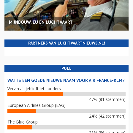
MIJNBOUW, EU EN LUCHTVAART
PARTNERS VAN LUCHTVAARTNIEUWS.NL!
POLL
WAT IS EEN GOEDE NIEUWE NAAM VOOR AIR FRANCE-KLM?
Verzin alsjeblieft iets anders
47% (81 stemmen)
European Airlines Group (EAG)
24% (42 stemmen)
The Blue Group
21% (36 stemmen)