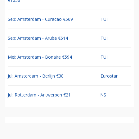
TUI vliegtickets
TUI
Jul: 8-dg cruise Oost Middellandse Zee €1235
TUI
Jul: 9-daagse Chogogo Dive & Beach Curacao
TUI
€1056
Sep: Amsterdam - Curacao €569
TUI
Sep: Amsterdam - Aruba €614
TUI
Mei: Amsterdam - Bonaire €594
TUI
Jul: Amsterdam - Berlijn €38
Eurostar