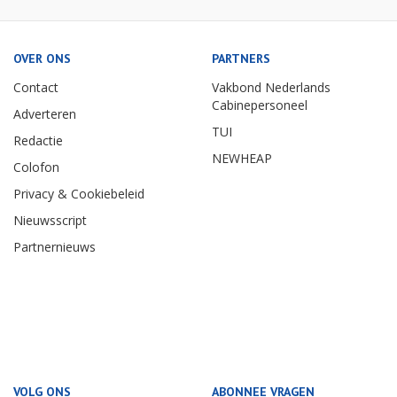
Jul: Rotterdam - Antwerpen €21
NS
OVER ONS
PARTNERS
Contact
Vakbond Nederlands
Cabinepersoneel
Adverteren
TUI
Redactie
NEWHEAP
Colofon
Privacy & Cookiebeleid
Nieuwsscript
Partnernieuws