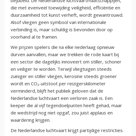
bejubeld. De Nederlandse luchtvaartmaatschappijen,
die met evenveel toewijding veiligheid, efficiëntie en
duurzaamheid tot kunst verheft, wordt gewantrouwd.
Alsof vliegen geen symbool van internationale
verbinding is, maar schuldig is bevonden door op
voorhand al te framen.
We prijzen spelers die na elke nederlaag opnieuw
durven aanvallen, maar we trekken de rode kaart bij
een sector die dagelijks innoveert om stiller, schoner
en veiliger te worden. Terwijl vliegtuigen steeds
zuiniger en stiller vliegen, kerosine steeds groener
wordt en CO₂-uitstoot per reizigerskilometer
verminderd, blijft het publiek geloven dat de
Nederlandse luchtvaart een verloren zaak is. Een
keeper die al vijf tegendoelpunten heeft gehad, maar
de wedstrijd nog niet opgaf, zou juist applaus en
waardering krijgen.
De Nederlandse luchtvaart krijgt partijdige restricties.