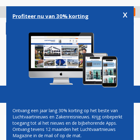
Overslaan
en
x
Digitaal Magazine
Registreer
Check in
naar
Profiteer nu van 30% korting
de
inhoud
gaan
Magazine
Podcasts
Vacatures
Toggl
naviga
Ontvang een jaar lang 30% korting op het beste van
Luchtvaartnieuws en Zakenreisnieuws. Krijg onbeperkt
toegang tot al het nieuws en de bijbehorende Apps.
AMSTERDAM, AJAX EN AMS
Ontvang tevens 12 maanden het Luchtvaartnieuws
SCHIPHOL
Magazine in de mail of op de mat.