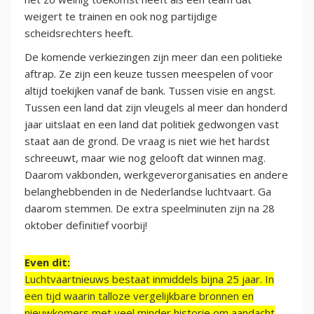
weigert te trainen en ook nog partijdige
scheidsrechters heeft.
De komende verkiezingen zijn meer dan een politieke
aftrap. Ze zijn een keuze tussen meespelen of voor
altijd toekijken vanaf de bank. Tussen visie en angst.
Tussen een land dat zijn vleugels al meer dan honderd
jaar uitslaat en een land dat politiek gedwongen vast
staat aan de grond. De vraag is niet wie het hardst
schreeuwt, maar wie nog gelooft dat winnen mag.
Daarom vakbonden, werkgeverorganisaties en andere
belanghebbenden in de Nederlandse luchtvaart. Ga
daarom stemmen. De extra speelminuten zijn na 28
oktober definitief voorbij!
Even dit:
Luchtvaartnieuws bestaat inmiddels bijna 25 jaar. In
een tijd waarin talloze vergelijkbare bronnen en
nieuwkomers met veel minder historie om aandacht