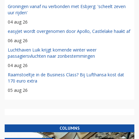
Transavia opent komende winter nieuwe route vanaf
Brussels Airport
05 aug 26
KLM stelt eerste commerciële vlucht met Airbus A350-900 uit
06 aug 26
Groningen vanaf nu verbonden met Esbjerg: 'scheelt zeven
uur rijden'
04 aug 26
easyJet wordt overgenomen door Apollo, Castlelake haakt af
06 aug 26
Luchthaven Luik krijgt komende winter weer
passagiersvluchten naar zonbestemmingen
04 aug 26
Raamstoeltje in de Business Class? Bij Lufthansa kost dat
170 euro extra
05 aug 26