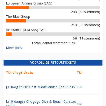
POLL
WAT IS EEN GOEDE NIEUWE NAAM VOOR AIR FRANCE-KLM?
Verzin alsjeblieft iets anders
47% (81 stemmen)
European Airlines Group (EAG)
24% (42 stemmen)
The Blue Group
21% (36 stemmen)
Air-France-KLM-SAS(-TAP)
6% (11 stemmen)
Totaal aantal stemmen: 170
Meer polls
VOORDELIGE RETOURTICKETS