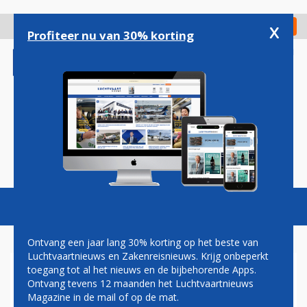
Overslaan
en
x
Digitaal Magazine
Registreer
Check in
naar
Profiteer nu van 30% korting
de
inhoud
gaan
Magazine
Podcasts
Vacatures
Toggl
naviga
Ontvang een jaar lang 30% korting op het beste van
Luchtvaartnieuws en Zakenreisnieuws. Krijg onbeperkt
toegang tot al het nieuws en de bijbehorende Apps.
KLM MOET LIJNDIENST
Ontvang tevens 12 maanden het Luchtvaartnieuws
TUSSEN SCHIPHOL EN
Magazine in de mail of op de mat.