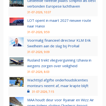
Gedeelde tweede plaats Schiphol als best
verbonden Europese luchthaven
31-07-2026, 10:37
LOT opent in maart 2027 nieuwe route
naar Hanoi
31-07-2026, 9:59
Voormalig financieel directeur KLM Erik
Swelheim aan de slag bij ProRail
31-07-2026, 9:09
Rusland trekt vliegvergunning Izhavia in
wegens zorgen over veiligheid
31-07-2026, 8:03
Wachttijd afgifte onderhoudslicenties
monteurs neemt af, maar krapte blijft
31-07-2026, 7:15
MAA houdt deur voor Ryanair en Wizz Air
open tijdens sluiting Charleroi Airport