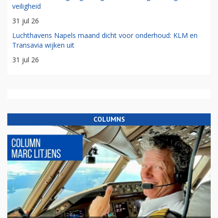
veiligheid
31 jul 26
Luchthavens Napels maand dicht voor onderhoud: KLM en
Transavia wijken uit
31 jul 26
COLUMNS