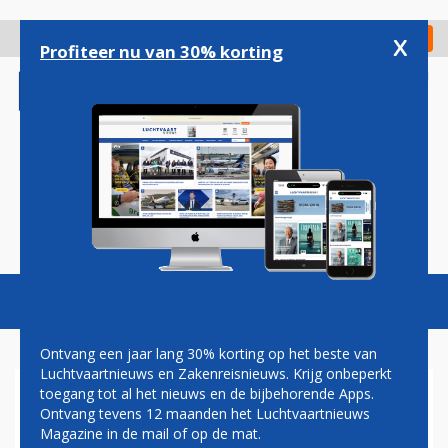
Overslaan
en
x
Digitaal Magazine
Registreer
Check in
naar
Profiteer nu van 30% korting
de
inhoud
gaan
Magazine
Podcasts
Vacatures
Toggl
naviga
Ontvang een jaar lang 30% korting op het beste van
Luchtvaartnieuws en Zakenreisnieuws. Krijg onbeperkt
toegang tot al het nieuws en de bijbehorende Apps.
BOMMETJE
Ontvang tevens 12 maanden het Luchtvaartnieuws
Magazine in de mail of op de mat.