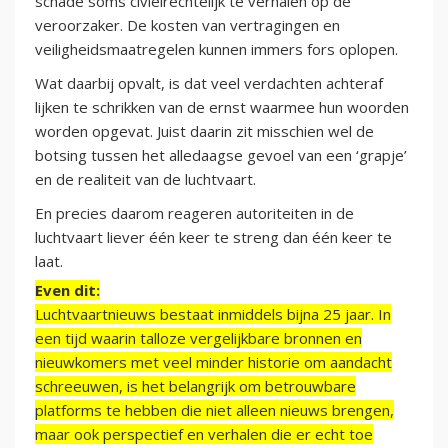
schade soms civielrechtelijk te verhalen op de
veroorzaker. De kosten van vertragingen en
veiligheidsmaatregelen kunnen immers fors oplopen.
Wat daarbij opvalt, is dat veel verdachten achteraf
lijken te schrikken van de ernst waarmee hun woorden
worden opgevat. Juist daarin zit misschien wel de
botsing tussen het alledaagse gevoel van een ‘grapje’
en de realiteit van de luchtvaart.
En precies daarom reageren autoriteiten in de
luchtvaart liever één keer te streng dan één keer te
laat.
Even dit:
Luchtvaartnieuws bestaat inmiddels bijna 25 jaar. In
een tijd waarin talloze vergelijkbare bronnen en
nieuwkomers met veel minder historie om aandacht
schreeuwen, is het belangrijk om betrouwbare
platforms te hebben die niet alleen nieuws brengen,
maar ook perspectief en verhalen die er echt toe