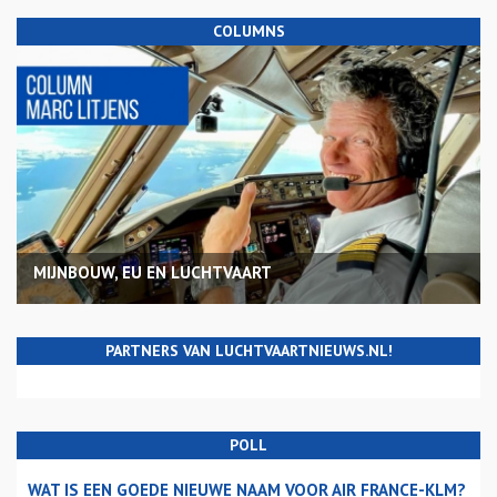
COLUMNS
MIJNBOUW, EU EN LUCHTVAART
PARTNERS VAN LUCHTVAARTNIEUWS.NL!
POLL
WAT IS EEN GOEDE NIEUWE NAAM VOOR AIR FRANCE-KLM?