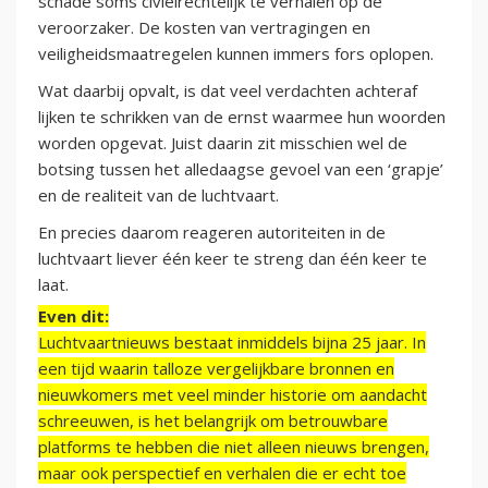
schade soms civielrechtelijk te verhalen op de
veroorzaker. De kosten van vertragingen en
veiligheidsmaatregelen kunnen immers fors oplopen.
Wat daarbij opvalt, is dat veel verdachten achteraf
lijken te schrikken van de ernst waarmee hun woorden
worden opgevat. Juist daarin zit misschien wel de
botsing tussen het alledaagse gevoel van een ‘grapje’
en de realiteit van de luchtvaart.
En precies daarom reageren autoriteiten in de
luchtvaart liever één keer te streng dan één keer te
laat.
Even dit:
Luchtvaartnieuws bestaat inmiddels bijna 25 jaar. In
een tijd waarin talloze vergelijkbare bronnen en
nieuwkomers met veel minder historie om aandacht
schreeuwen, is het belangrijk om betrouwbare
platforms te hebben die niet alleen nieuws brengen,
maar ook perspectief en verhalen die er echt toe