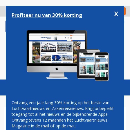
Overslaan
en
x
Digitaal Magazine
Registreer
Check in
naar
Profiteer nu van 30% korting
de
inhoud
gaan
Magazine
Podcasts
Vacatures
Toggl
naviga
Ontvang een jaar lang 30% korting op het beste van
Luchtvaartnieuws en Zakenreisnieuws. Krijg onbeperkt
toegang tot al het nieuws en de bijbehorende Apps.
BOMMETJE
Ontvang tevens 12 maanden het Luchtvaartnieuws
Magazine in de mail of op de mat.