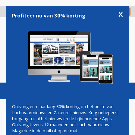
Overslaan
en
x
Digitaal Magazine
Registreer
Check in
naar
Profiteer nu van 30% korting
de
inhoud
gaan
Magazine
Podcasts
Vacatures
Toggl
naviga
Ontvang een jaar lang 30% korting op het beste van
Luchtvaartnieuws en Zakenreisnieuws. Krijg onbeperkt
toegang tot al het nieuws en de bijbehorende Apps.
WAT WENNINK WEGLAAT
Ontvang tevens 12 maanden het Luchtvaartnieuws
Magazine in de mail of op de mat.