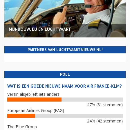
MIJNBOUW, EU EN LUCHTVAART
PARTNERS VAN LUCHTVAARTNIEUWS.NL!
POLL
WAT IS EEN GOEDE NIEUWE NAAM VOOR AIR FRANCE-KLM?
Verzin alsjeblieft iets anders
47% (81 stemmen)
European Airlines Group (EAG)
24% (42 stemmen)
The Blue Group