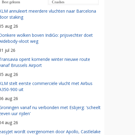
Best gelezen
Crashes
KLM annuleert meerdere vluchten naar Barcelona
door staking
05 aug 26
Donkere wolken boven IndiGo: prijsvechter doet
widebody-vloot weg
31 jul 26
Transavia opent komende winter nieuwe route
vanaf Brussels Airport
05 aug 26
KLM stelt eerste commerciële vlucht met Airbus
A350-900 uit
06 aug 26
Groningen vanaf nu verbonden met Esbjerg: 'scheelt
zeven uur rijden'
04 aug 26
easyJet wordt overgenomen door Apollo, Castlelake