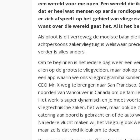
een wereld voor me open. Een wereld die i
dat er heel wat mensen op aarde rondlopen
er zich afspeelt op het gebied van vliegrei
Want over die wereld gaat het. Al is het be
Als piloot is dit verreweg de mooiste baan die 
achtpersoons zakenvliegtuig is weliswaar preci
verder is alles anders.
Om te beginnen is het iedere dag weer een ve
allen op de grootste vliegvelden, maar ook op 
een app waarin we ons vliegprogramma kunnen 
CEO Mr. X weg te brengen naar San Francisco. D
noorden van Vancouver in Canada om de familie
Het werk is super dynamisch en je moet voortd
vliegtechnische zaken, het weer, maar ook de z
catering aan boord is gebracht en of de auto we
Na iedere vlucht maken wij het vliegtuig ook wee
maar zelfs dat vind ik leuk om te doen.