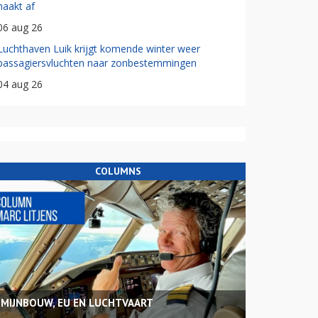
haakt af
06 aug 26
Luchthaven Luik krijgt komende winter weer
passagiersvluchten naar zonbestemmingen
04 aug 26
COLUMNS
MIJNBOUW, EU EN LUCHTVAART