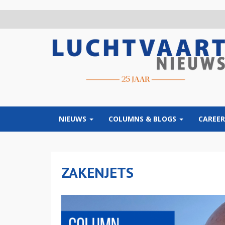
Overslaan
en
naar
de
inhoud
gaan
NIEUWS
COLUMNS & BLOGS
CAREER
ZAKENJETS