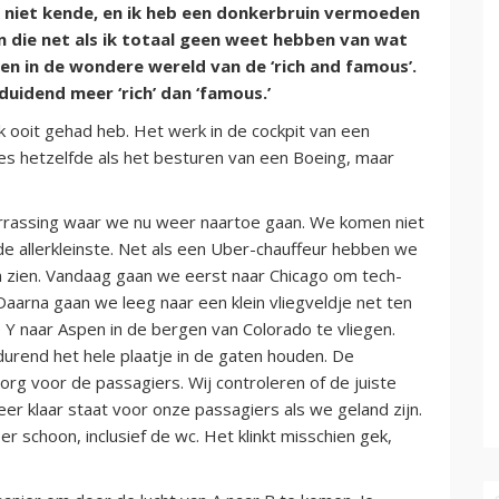
k niet kende, en ik heb een donkerbruin vermoeden
 die net als ik totaal geen weet hebben van wat
zen in de wondere wereld van de ‘rich and famous’.
duidend meer ‘rich’ dan ‘famous.’
ik ooit gehad heb. Het werk in de cockpit van een
es hetzelfde als het besturen van een Boeing, maar
rrassing waar we nu weer naartoe gaan. We komen niet
de allerkleinste. Net als een Uber-chauffeur hebben we
zien. Vandaag gaan we eerst naar Chicago om tech-
aarna gaan we leeg naar een klein vliegveldje net ten
 Y naar Aspen in de bergen van Colorado te vliegen.
urend het hele plaatje in de gaten houden. De
org voor de passagiers. Wij controleren of de juiste
er klaar staat voor onze passagiers als we geland zijn.
r schoon, inclusief de wc. Het klinkt misschien gek,