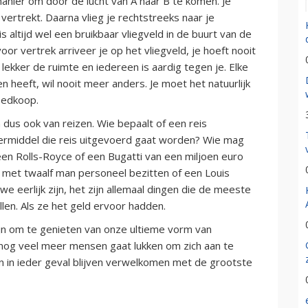
manier om door de lucht van A naar B te komen. Je
vertrekt. Daarna vlieg je rechtstreeks naar je
 altijd wel een bruikbaar vliegveld in de buurt van de
r vertrek arriveer je op het vliegveld, je hoeft nooit
lekker de ruimte en iedereen is aardig tegen je. Elke
 heeft, wil nooit meer anders. Je moet het natuurlijk
goedkoop.
 dus ook van reizen. Wie bepaalt of een reis
oermiddel die reis uitgevoerd gaat worden? Wie mag
 een Rolls-Royce of een Bugatti van een miljoen euro
t met twaalf man personeel bezitten of een Louis
e eerlijk zijn, het zijn allemaal dingen die de meeste
en. Als ze het geld ervoor hadden.
zijn om te genieten van onze ultieme vorm van
 nog veel meer mensen gaat lukken om zich aan te
sten in ieder geval blijven verwelkomen met de grootste