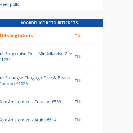
Meer polls
VOORDELIGE RETOURTICKETS
TUI vliegtickets
TUI
Jul: 8-dg cruise Oost Middellandse Zee
TUI
€1235
Jul: 9-daagse Chogogo Dive & Beach
TUI
Curacao €1056
Sep: Amsterdam - Curacao €569
TUI
Sep: Amsterdam - Aruba €614
TUI