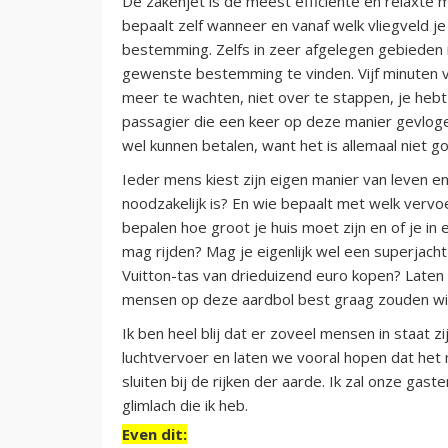
De zakenjet is de meest efficiënte en relaxte 
bepaalt zelf wanneer en vanaf welk vliegveld je 
bestemming. Zelfs in zeer afgelegen gebieden is
gewenste bestemming te vinden. Vijf minuten voo
meer te wachten, niet over te stappen, je hebt 
passagier die een keer op deze manier gevlogen
wel kunnen betalen, want het is allemaal niet 
Ieder mens kiest zijn eigen manier van leven en
noodzakelijk is? En wie bepaalt met welk verv
bepalen hoe groot je huis moet zijn en of je in
mag rijden? Mag je eigenlijk wel een superjach
Vuitton-tas van drieduizend euro kopen? Laten w
mensen op deze aardbol best graag zouden will
Ik ben heel blij dat er zoveel mensen in staat 
luchtvervoer en laten we vooral hopen dat het
sluiten bij de rijken der aarde. Ik zal onze ga
glimlach die ik heb.
Even dit: