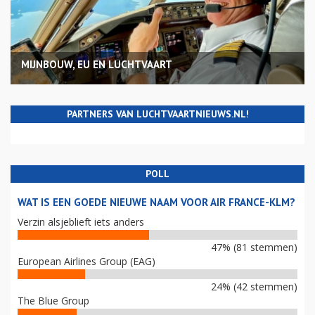
MIJNBOUW, EU EN LUCHTVAART
PARTNERS VAN LUCHTVAARTNIEUWS.NL!
POLL
WAT IS EEN GOEDE NIEUWE NAAM VOOR AIR FRANCE-KLM?
Verzin alsjeblieft iets anders
47% (81 stemmen)
European Airlines Group (EAG)
24% (42 stemmen)
The Blue Group