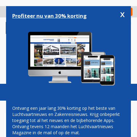
Overslaan
en
x
Digitaal Magazine
Registreer
Check in
naar
Profiteer nu van 30% korting
de
inhoud
gaan
Magazine
Podcasts
Vacatures
Toggl
naviga
Ontvang een jaar lang 30% korting op het beste van
Luchtvaartnieuws en Zakenreisnieuws. Krijg onbeperkt
toegang tot al het nieuws en de bijbehorende Apps.
HET FAMILIEDINER
Ontvang tevens 12 maanden het Luchtvaartnieuws
Magazine in de mail of op de mat.