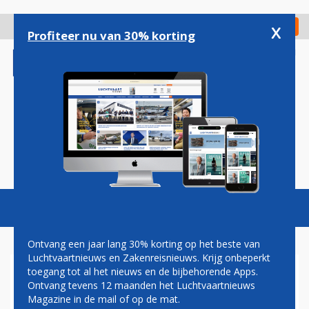
Overslaan
en
x
Digitaal Magazine
Registreer
Check in
naar
Profiteer nu van 30% korting
de
inhoud
gaan
Magazine
Podcasts
Vacatures
Toggl
naviga
Ontvang een jaar lang 30% korting op het beste van
Luchtvaartnieuws en Zakenreisnieuws. Krijg onbeperkt
toegang tot al het nieuws en de bijbehorende Apps.
ALASKA AIRLINES HOUDT
Ontvang tevens 12 maanden het Luchtvaartnieuws
VLUCHTEN AAN DE GROND
Magazine in de mail of op de mat.