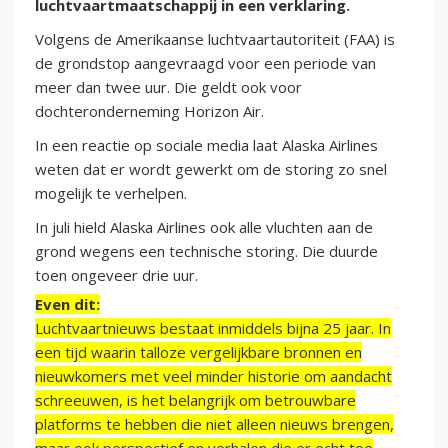
luchtvaartmaatschappij in een verklaring.
Volgens de Amerikaanse luchtvaartautoriteit (FAA) is
de grondstop aangevraagd voor een periode van
meer dan twee uur. Die geldt ook voor
dochteronderneming Horizon Air.
In een reactie op sociale media laat Alaska Airlines
weten dat er wordt gewerkt om de storing zo snel
mogelijk te verhelpen.
In juli hield Alaska Airlines ook alle vluchten aan de
grond wegens een technische storing. Die duurde
toen ongeveer drie uur.
Even dit:
Luchtvaartnieuws bestaat inmiddels bijna 25 jaar. In
een tijd waarin talloze vergelijkbare bronnen en
nieuwkomers met veel minder historie om aandacht
schreeuwen, is het belangrijk om betrouwbare
platforms te hebben die niet alleen nieuws brengen,