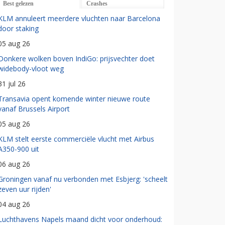
Best gelezen
Crashes
KLM annuleert meerdere vluchten naar Barcelona
door staking
05 aug 26
Donkere wolken boven IndiGo: prijsvechter doet
widebody-vloot weg
31 jul 26
Transavia opent komende winter nieuwe route
vanaf Brussels Airport
05 aug 26
KLM stelt eerste commerciële vlucht met Airbus
A350-900 uit
06 aug 26
Groningen vanaf nu verbonden met Esbjerg: 'scheelt
zeven uur rijden'
04 aug 26
Luchthavens Napels maand dicht voor onderhoud: