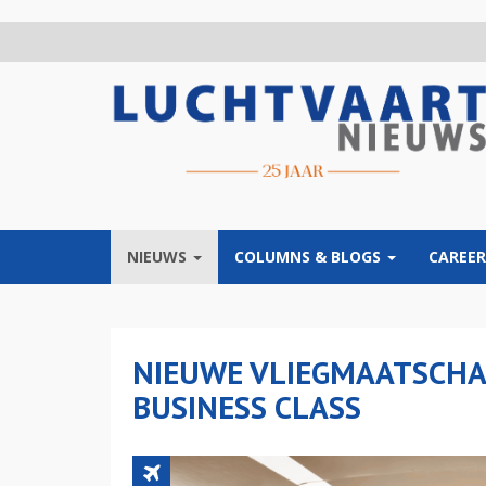
Overslaan
en
naar
de
inhoud
gaan
NIEUWS
COLUMNS & BLOGS
CAREER
NIEUWE VLIEGMAATSCHA
BUSINESS CLASS