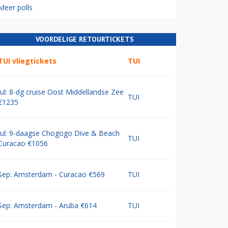
Meer polls
VOORDELIGE RETOURTICKETS
TUI vliegtickets
TUI
Jul: 8-dg cruise Oost Middellandse Zee
TUI
€1235
Jul: 9-daagse Chogogo Dive & Beach
TUI
Curacao €1056
Sep: Amsterdam - Curacao €569
TUI
Sep: Amsterdam - Aruba €614
TUI