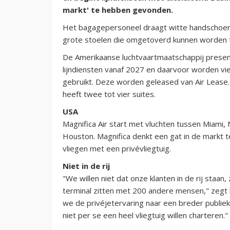
markt' te hebben gevonden.
Het bagagepersoneel draagt witte handschoenen,
grote stoelen die omgetoverd kunnen worden 
De Amerikaanse luchtvaartmaatschappij presen
lijndiensten vanaf 2027 en daarvoor worden v
gebruikt. Deze worden geleased van Air Lease. 
heeft twee tot vier suites.
USA
Magnifica Air start met vluchten tussen Miami, 
Houston. Magnifica denkt een gat in de markt te
vliegen met een privévliegtuig.
Niet in de rij
"We willen niet dat onze klanten in de rij staan,
terminal zitten met 200 andere mensen," zegt h
we de privéjetervaring naar een breder publiek
niet per se een heel vliegtuig willen charteren."