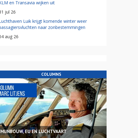
KLM en Transavia wijken uit
31 jul 26
Luchthaven Luik krijgt komende winter weer
passagiersvluchten naar zonbestemmingen
04 aug 26
COLUMNS
MIJNBOUW, EU EN LUCHTVAART