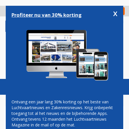
Overslaan
en
x
Digitaal Magazine
Registreer
Check in
naar
Profiteer nu van 30% korting
de
inhoud
gaan
Magazine
Podcasts
Vacatures
Toggl
naviga
Ontvang een jaar lang 30% korting op het beste van
Luchtvaartnieuws en Zakenreisnieuws. Krijg onbeperkt
toegang tot al het nieuws en de bijbehorende Apps.
MAGNIFICA
Ontvang tevens 12 maanden het Luchtvaartnieuws
Magazine in de mail of op de mat.