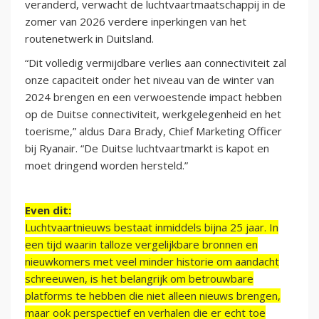
veranderd, verwacht de luchtvaartmaatschappij in de
zomer van 2026 verdere inperkingen van het
routenetwerk in Duitsland.
“Dit volledig vermijdbare verlies aan connectiviteit zal
onze capaciteit onder het niveau van de winter van
2024 brengen en een verwoestende impact hebben
op de Duitse connectiviteit, werkgelegenheid en het
toerisme,” aldus Dara Brady, Chief Marketing Officer
bij Ryanair. “De Duitse luchtvaartmarkt is kapot en
moet dringend worden hersteld.”
Even dit:
Luchtvaartnieuws bestaat inmiddels bijna 25 jaar. In
een tijd waarin talloze vergelijkbare bronnen en
nieuwkomers met veel minder historie om aandacht
schreeuwen, is het belangrijk om betrouwbare
platforms te hebben die niet alleen nieuws brengen,
maar ook perspectief en verhalen die er echt toe