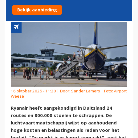
VANWEGE HOGE KOSTEN
Bekijk aanbieding
16 oktober 2025 - 11:20 | Door:
Sander Lamers
| Foto: Airport
Weeze
Ryanair heeft aangekondigd in Duitsland 24
routes en 800.000 stoelen te schrappen. De
luchtvaartmaatschappij wijst op aanhoudend
hoge kosten en belastingen als reden voor het
besluit. "De markt is er kapot gemaakt", zegt het