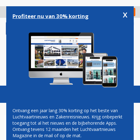
Overslaan
en
x
Digitaal Magazine
Registreer
Check in
naar
Profiteer nu van 30% korting
de
inhoud
gaan
Magazine
Podcasts
Vacatures
Toggl
naviga
Ontvang een jaar lang 30% korting op het beste van
Luchtvaartnieuws en Zakenreisnieuws. Krijg onbeperkt
toegang tot al het nieuws en de bijbehorende Apps.
RYANAIR SCHRAPT 24
Ontvang tevens 12 maanden het Luchtvaartnieuws
ROUTES IN DUITSLAND
Magazine in de mail of op de mat.