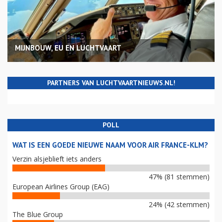
MIJNBOUW, EU EN LUCHTVAART
PARTNERS VAN LUCHTVAARTNIEUWS.NL!
POLL
WAT IS EEN GOEDE NIEUWE NAAM VOOR AIR FRANCE-KLM?
Verzin alsjeblieft iets anders
47% (81 stemmen)
European Airlines Group (EAG)
24% (42 stemmen)
The Blue Group