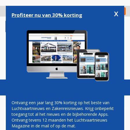
Overslaan
en
x
Digitaal Magazine
Registreer
Check in
naar
Profiteer nu van 30% korting
de
inhoud
gaan
Magazine
Podcasts
Vacatures
Toggl
naviga
Ontvang een jaar lang 30% korting op het beste van
Luchtvaartnieuws en Zakenreisnieuws. Krijg onbeperkt
toegang tot al het nieuws en de bijbehorende Apps.
DUITSLAND
Ontvang tevens 12 maanden het Luchtvaartnieuws
Magazine in de mail of op de mat.