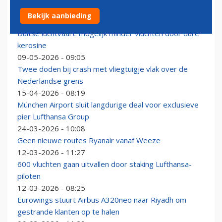
Lufthansa blijft óók snijden in vluchtschema ná oktober
Bekijk aanbieding
21-05-2026 - 13:42
Duitse luchtvaart: mogelijk minder vluchten door dure
kerosine
09-05-2026 - 09:05
Twee doden bij crash met vliegtuigje vlak over de
Nederlandse grens
15-04-2026 - 08:19
München Airport sluit langdurige deal voor exclusieve
pier Lufthansa Group
24-03-2026 - 10:08
Geen nieuwe routes Ryanair vanaf Weeze
12-03-2026 - 11:27
600 vluchten gaan uitvallen door staking Lufthansa-
piloten
12-03-2026 - 08:25
Eurowings stuurt Airbus A320neo naar Riyadh om
gestrande klanten op te halen