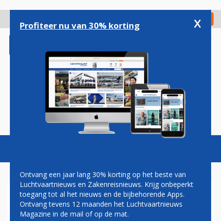
Overslaan
en
x
Digitaal Magazine
Registreer
Check in
naar
Profiteer nu van 30% korting
de
inhoud
gaan
Magazine
Podcasts
Vacatures
Toggl
naviga
Ontvang een jaar lang 30% korting op het beste van
Luchtvaartnieuws en Zakenreisnieuws. Krijg onbeperkt
toegang tot al het nieuws en de bijbehorende Apps.
DUITSLAND
Ontvang tevens 12 maanden het Luchtvaartnieuws
Magazine in de mail of op de mat.