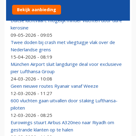
Lufthansa blijft óók snijden in vluchtschema ná oktober
Bekijk aanbieding
21-05-2026 - 13:42
Duitse luchtvaart: mogelijk minder vluchten door dure
kerosine
09-05-2026 - 09:05
Twee doden bij crash met vliegtuigje vlak over de
Nederlandse grens
15-04-2026 - 08:19
München Airport sluit langdurige deal voor exclusieve
pier Lufthansa Group
24-03-2026 - 10:08
Geen nieuwe routes Ryanair vanaf Weeze
12-03-2026 - 11:27
600 vluchten gaan uitvallen door staking Lufthansa-
piloten
12-03-2026 - 08:25
Eurowings stuurt Airbus A320neo naar Riyadh om
gestrande klanten op te halen