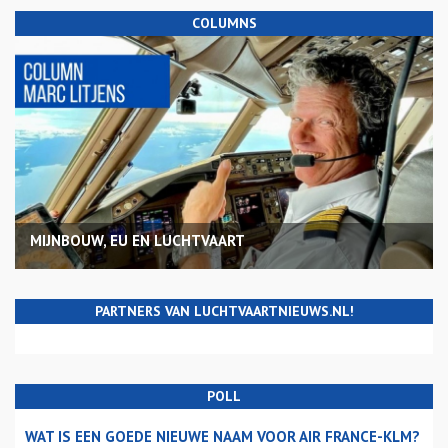
COLUMNS
MIJNBOUW, EU EN LUCHTVAART
PARTNERS VAN LUCHTVAARTNIEUWS.NL!
POLL
WAT IS EEN GOEDE NIEUWE NAAM VOOR AIR FRANCE-KLM?