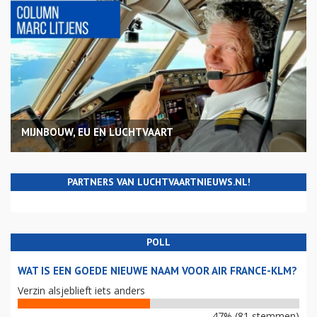
MIJNBOUW, EU EN LUCHTVAART
PARTNERS VAN LUCHTVAARTNIEUWS.NL!
POLL
WAT IS EEN GOEDE NIEUWE NAAM VOOR AIR FRANCE-KLM?
Verzin alsjeblieft iets anders
47% (81 stemmen)