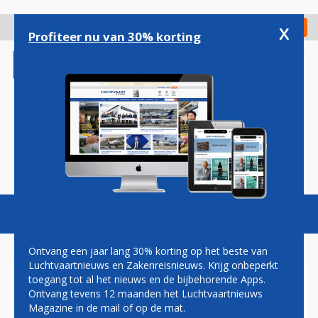
Overslaan
en
x
Digitaal Magazine
Registreer
Check in
naar
Profiteer nu van 30% korting
de
inhoud
gaan
Magazine
Podcasts
Vacatures
Toggl
naviga
Ontvang een jaar lang 30% korting op het beste van
Luchtvaartnieuws en Zakenreisnieuws. Krijg onbeperkt
toegang tot al het nieuws en de bijbehorende Apps.
DUITSLAND: BIJNA
Ontvang tevens 12 maanden het Luchtvaartnieuws
VLIEGTUIGCRASH DOOR
Magazine in de mail of op de mat.