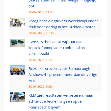
Duitse staat aan, maar vangen mogelijk
bot
30-07-2026, 11:58
Vraag naar vliegtickets wereldwijd onder
druk door oorlog in het Midden-Oosten
30-07-2026, 10:36
SWISS-Airbus A330 wijkt uit nadat
koptelefoonoplader rook in cabine
veroorzaakt
30-07-2026, 10:23
Bezoekersrecord voor Farnborough
Airshow: 41 procent meer dan de vorige
keer
30-07-2026, 9:30
KLM ziet resultaten verbeteren, maar
achteroverleunen is geen optie:
‘Realistisch blijven’