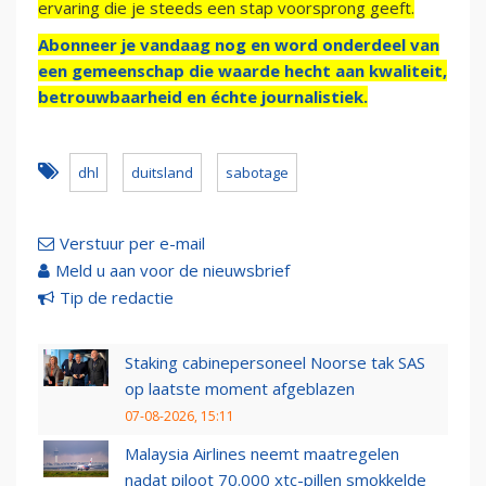
ervaring die je steeds een stap voorsprong geeft.
Abonneer je vandaag nog en word onderdeel van
een gemeenschap die waarde hecht aan kwaliteit,
betrouwbaarheid en échte journalistiek.
dhl
duitsland
sabotage
Verstuur per e-mail
Meld u aan voor de nieuwsbrief
Tip de redactie
Staking cabinepersoneel Noorse tak SAS
op laatste moment afgeblazen
07-08-2026, 15:11
Malaysia Airlines neemt maatregelen
nadat piloot 70.000 xtc-pillen smokkelde