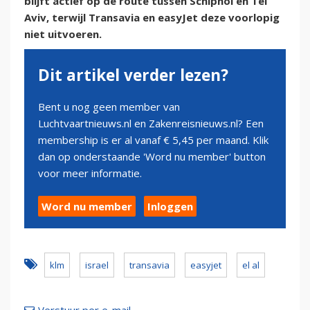
blijft actief op de route tussen Schiphol en Tel
Aviv, terwijl Transavia en easyJet deze voorlopig
niet uitvoeren.
Dit artikel verder lezen?
Bent u nog geen member van
Luchtvaartnieuws.nl en Zakenreisnieuws.nl? Een
membership is er al vanaf € 5,45 per maand. Klik
dan op onderstaande 'Word nu member' button
voor meer informatie.
Word nu member
Inloggen
klm
israel
transavia
easyjet
el al