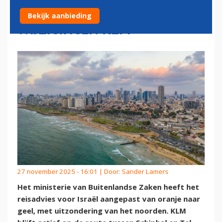
EASYJET ZIEN NOG AF, GEEN
Bekijk aanbieding
WIJZIGINGEN KLM
27 november 2025 - 16:01 | Door:
Sander Lamers
Het ministerie van Buitenlandse Zaken heeft het
reisadvies voor Israël aangepast van oranje naar
geel, met uitzondering van het noorden. KLM