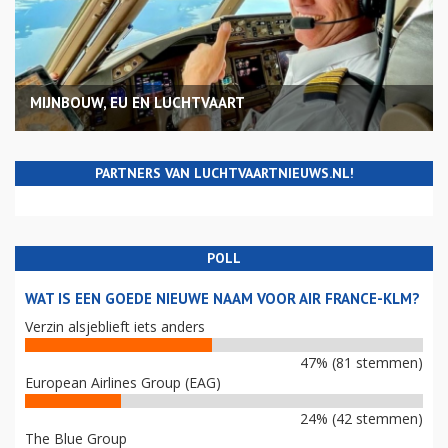
MIJNBOUW, EU EN LUCHTVAART
PARTNERS VAN LUCHTVAARTNIEUWS.NL!
POLL
WAT IS EEN GOEDE NIEUWE NAAM VOOR AIR FRANCE-KLM?
Verzin alsjeblieft iets anders
47% (81 stemmen)
European Airlines Group (EAG)
24% (42 stemmen)
The Blue Group