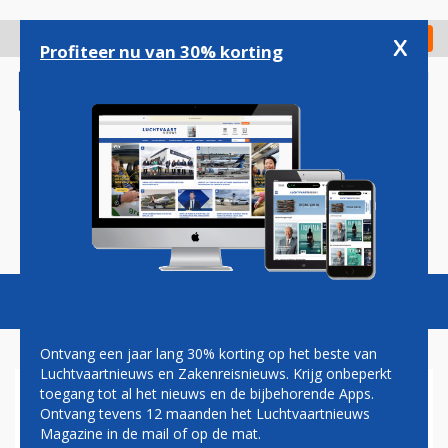
Overslaan
en
x
Digitaal Magazine
Registreer
Check in
naar
Profiteer nu van 30% korting
de
inhoud
gaan
Magazine
Podcasts
Vacatures
Toggl
naviga
Ontvang een jaar lang 30% korting op het beste van
Luchtvaartnieuws en Zakenreisnieuws. Krijg onbeperkt
toegang tot al het nieuws en de bijbehorende Apps.
REISADVIES ISRAËL NAAR
Ontvang tevens 12 maanden het Luchtvaartnieuws
GEEL: TRANSAVIA EN
Magazine in de mail of op de mat.