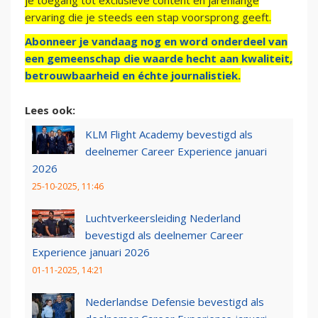
je toegang tot exclusieve content en jarenlange
ervaring die je steeds een stap voorsprong geeft.
Abonneer je vandaag nog en word onderdeel van
een gemeenschap die waarde hecht aan kwaliteit,
betrouwbaarheid en échte journalistiek.
Lees ook:
KLM Flight Academy bevestigd als
deelnemer Career Experience januari
2026
25-10-2025, 11:46
Luchtverkeersleiding Nederland
bevestigd als deelnemer Career
Experience januari 2026
01-11-2025, 14:21
Nederlandse Defensie bevestigd als