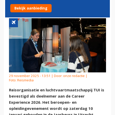
EXPERIENCE JANUARI 2026
Bekijk aanbieding
29 november 2025 - 13:51 | Door:
onze redactie
|
Foto: Reismedia
Reisorganisatie en luchtvaartmaatschappij TUI is
bevestigd als deelnemer aan de Career
Experience 2026. Het beroepen- en
opleidingevenement wordt op zaterdag 10
januari gehouden in de Jaarbeurs in Utrecht.