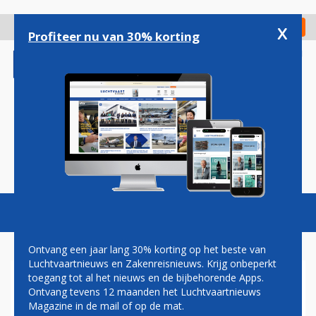
Overslaan
en
x
Digitaal Magazine
Registreer
Check in
naar
Profiteer nu van 30% korting
de
inhoud
gaan
Magazine
Podcasts
Vacatures
Toggl
naviga
Ontvang een jaar lang 30% korting op het beste van
Luchtvaartnieuws en Zakenreisnieuws. Krijg onbeperkt
toegang tot al het nieuws en de bijbehorende Apps.
TUI BEVESTIGD ALS
Ontvang tevens 12 maanden het Luchtvaartnieuws
DEELNEMER CAREER
Magazine in de mail of op de mat.