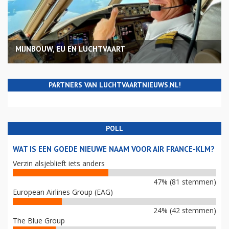
MIJNBOUW, EU EN LUCHTVAART
PARTNERS VAN LUCHTVAARTNIEUWS.NL!
POLL
WAT IS EEN GOEDE NIEUWE NAAM VOOR AIR FRANCE-KLM?
Verzin alsjeblieft iets anders
47% (81 stemmen)
European Airlines Group (EAG)
24% (42 stemmen)
The Blue Group