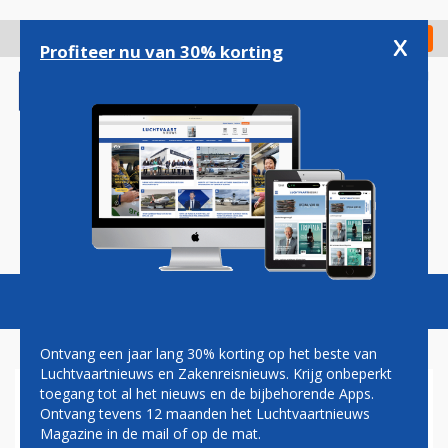
Overslaan
en
x
Digitaal Magazine
Registreer
Check in
naar
Profiteer nu van 30% korting
de
inhoud
gaan
Magazine
Podcasts
Vacatures
Toggl
naviga
Ontvang een jaar lang 30% korting op het beste van
Luchtvaartnieuws en Zakenreisnieuws. Krijg onbeperkt
toegang tot al het nieuws en de bijbehorende Apps.
LUCHTVERKEERSLEIDING
Ontvang tevens 12 maanden het Luchtvaartnieuws
NEDERLAND BEVESTIGD ALS
Magazine in de mail of op de mat.