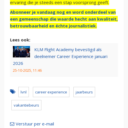
ervaring die je steeds een stap voorsprong geeft.
Abonneer je vandaag nog en word onderdeel van
een gemeenschap die waarde hecht aan kwaliteit,
betrouwbaarheid en échte journalistiek.
Lees ook:
KLM Flight Academy bevestigd als
deelnemer Career Experience januari
2026
25-10-2025, 11:46
lvnl
career experience
jaarbeurs
vakantiebeurs
Verstuur per e-mail