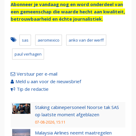
Abonneer je vandaag nog en word onderdeel van
een gemeenschap die waarde hecht aan kwaliteit,
betrouwbaarheid en échte journalistiek.
sas
aeromexico
anko van der werff
paul verhagen
Verstuur per e-mail
Meld u aan voor de nieuwsbrief
Tip de redactie
Staking cabinepersoneel Noorse tak SAS
op laatste moment afgeblazen
07-08-2026, 15:11
Malaysia Airlines neemt maatregelen