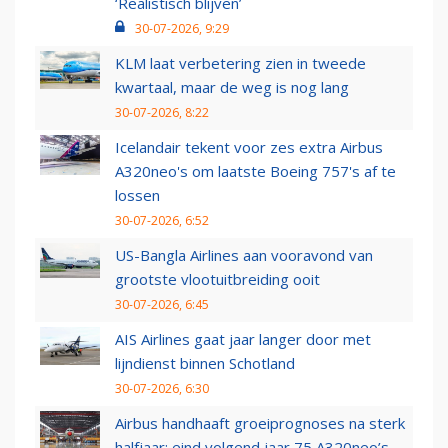
‘Realistisch blijven’
30-07-2026, 9:29
KLM laat verbetering zien in tweede
kwartaal, maar de weg is nog lang
30-07-2026, 8:22
Icelandair tekent voor zes extra Airbus
A320neo's om laatste Boeing 757's af te
lossen
30-07-2026, 6:52
US-Bangla Airlines aan vooravond van
grootste vlootuitbreiding ooit
30-07-2026, 6:45
AIS Airlines gaat jaar langer door met
lijndienst binnen Schotland
30-07-2026, 6:30
Airbus handhaaft groeiprognoses na sterk
halfjaar: eind volgend jaar 75 A320neo’s