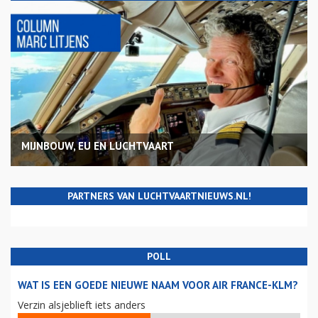
MIJNBOUW, EU EN LUCHTVAART
PARTNERS VAN LUCHTVAARTNIEUWS.NL!
POLL
WAT IS EEN GOEDE NIEUWE NAAM VOOR AIR FRANCE-KLM?
Verzin alsjeblieft iets anders