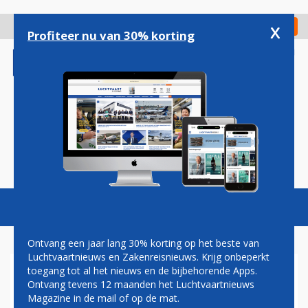
Overslaan
en
x
Digitaal Magazine
Registreer
Check in
naar
Profiteer nu van 30% korting
de
inhoud
gaan
Magazine
Podcasts
Vacatures
Toggl
naviga
Ontvang een jaar lang 30% korting op het beste van
Luchtvaartnieuws en Zakenreisnieuws. Krijg onbeperkt
toegang tot al het nieuws en de bijbehorende Apps.
SAS EN AEROMEXICO
Ontvang tevens 12 maanden het Luchtvaartnieuws
KNOPEN NETWERKEN AAN
Magazine in de mail of op de mat.