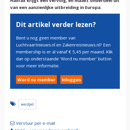
Halifax krijgt een vervolg, en maakt onderdeel uit
van een aanzienlijke uitbreiding in Europa.
Dit artikel verder lezen?
Bent u nog geen member van
Luchtvaartnieuws.nl en Zakenreisnieuws.nl? Een
membership is er al vanaf € 5,45 per maand. Klik
dan op onderstaande 'Word nu member' button
voor meer informatie.
Word nu member
Inloggen
westjet
Verstuur per e-mail