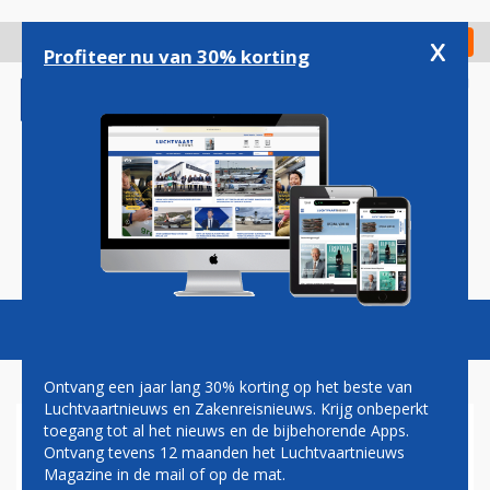
Overslaan
en
x
Digitaal Magazine
Registreer
Check in
naar
Profiteer nu van 30% korting
de
inhoud
gaan
Magazine
Podcasts
Vacatures
Toggl
naviga
Ontvang een jaar lang 30% korting op het beste van
Luchtvaartnieuws en Zakenreisnieuws. Krijg onbeperkt
toegang tot al het nieuws en de bijbehorende Apps.
WESTJET KEERT TERUG OP
Ontvang tevens 12 maanden het Luchtvaartnieuws
SCHIPHOL MET
Magazine in de mail of op de mat.