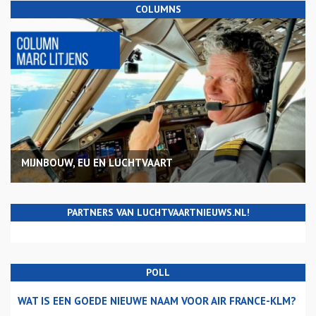
COLUMNS
MIJNBOUW, EU EN LUCHTVAART
PARTNERS VAN LUCHTVAARTNIEUWS.NL!
POLL
WAT IS EEN GOEDE NIEUWE NAAM VOOR AIR FRANCE-KLM?