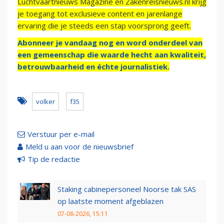
Luchtvaartnieuws Magazine en Zakenreisnieuws.nl krijg
je toegang tot exclusieve content en jarenlange
ervaring die je steeds een stap voorsprong geeft.
Abonneer je vandaag nog en word onderdeel van
een gemeenschap die waarde hecht aan kwaliteit,
betrouwbaarheid en échte journalistiek.
volker
f35
Verstuur per e-mail
Meld u aan voor de nieuwsbrief
Tip de redactie
Staking cabinepersoneel Noorse tak SAS
op laatste moment afgeblazen
07-08-2026, 15:11