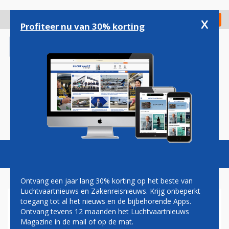
Overslaan
en
x
Digitaal Magazine
Registreer
Check in
naar
Profiteer nu van 30% korting
de
inhoud
gaan
Magazine
Podcasts
Vacatures
Toggl
naviga
Ontvang een jaar lang 30% korting op het beste van
Luchtvaartnieuws en Zakenreisnieuws. Krijg onbeperkt
toegang tot al het nieuws en de bijbehorende Apps.
TWEE F-35'S OPGESTEGEN
Ontvang tevens 12 maanden het Luchtvaartnieuws
VANAF VOLKEL OM DRONE
Magazine in de mail of op de mat.