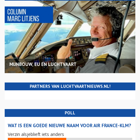
MIJNBOUW, EU EN LUCHTVAART
PARTNERS VAN LUCHTVAARTNIEUWS.NL!
POLL
WAT IS EEN GOEDE NIEUWE NAAM VOOR AIR FRANCE-KLM?
Verzin alsjeblieft iets anders