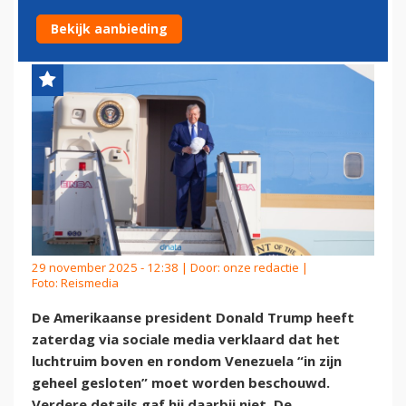
'VOLLEDIG GESLOTEN'
Bekijk aanbieding
29 november 2025 - 12:38 | Door:
onze redactie
|
Foto: Reismedia
De Amerikaanse president Donald Trump heeft
zaterdag via sociale media verklaard dat het
luchtruim boven en rondom Venezuela “in zijn
geheel gesloten” moet worden beschouwd.
Verdere details gaf hij daarbij niet. De