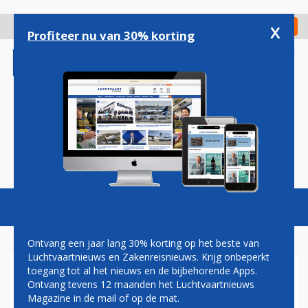
Overslaan
en
x
Digitaal Magazine
Registreer
Check in
naar
Profiteer nu van 30% korting
de
inhoud
gaan
Magazine
Podcasts
Vacatures
Toggl
naviga
Ontvang een jaar lang 30% korting op het beste van
Luchtvaartnieuws en Zakenreisnieuws. Krijg onbeperkt
toegang tot al het nieuws en de bijbehorende Apps.
TRUMP: LUCHTRUIM
Ontvang tevens 12 maanden het Luchtvaartnieuws
VENEZUELA EN OMGEVING
Magazine in de mail of op de mat.