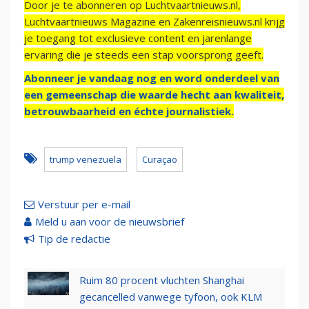
Door je te abonneren op Luchtvaartnieuws.nl,
Luchtvaartnieuws Magazine en Zakenreisnieuws.nl krijg
je toegang tot exclusieve content en jarenlange
ervaring die je steeds een stap voorsprong geeft.
Abonneer je vandaag nog en word onderdeel van
een gemeenschap die waarde hecht aan kwaliteit,
betrouwbaarheid en échte journalistiek.
trump venezuela
Curaçao
Verstuur per e-mail
Meld u aan voor de nieuwsbrief
Tip de redactie
Ruim 80 procent vluchten Shanghai
gecancelled vanwege tyfoon, ook KLM