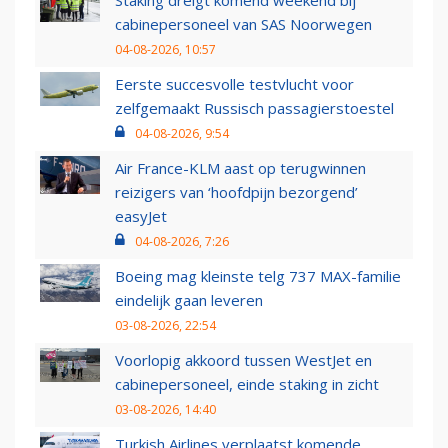
Staking dreigt komend weekend bij
cabinepersoneel van SAS Noorwegen
04-08-2026, 10:57
Eerste succesvolle testvlucht voor
zelfgemaakt Russisch passagierstoestel
04-08-2026, 9:54
Air France-KLM aast op terugwinnen
reizigers van ‘hoofdpijn bezorgend’
easyJet
04-08-2026, 7:26
Boeing mag kleinste telg 737 MAX-familie
eindelijk gaan leveren
03-08-2026, 22:54
Voorlopig akkoord tussen WestJet en
cabinepersoneel, einde staking in zicht
03-08-2026, 14:40
Turkish Airlines verplaatst komende