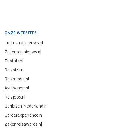
ONZE WEBSITES
Luchtvaartnieuws.nl
Zakenreisnieuws.nl
Triptalk.nl
Reisbizz.nl
Reismedia.nl
Aviabanen.nl
Reisjobs.nl
Caribisch Nederland.nl
Careerexperience.nl
Zakenreisawards.nl