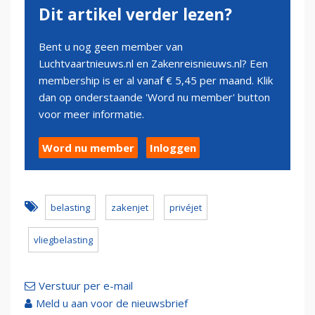
Dit artikel verder lezen?
Bent u nog geen member van
Luchtvaartnieuws.nl en Zakenreisnieuws.nl? Een
membership is er al vanaf € 5,45 per maand. Klik
dan op onderstaande 'Word nu member' button
voor meer informatie.
Word nu member
Inloggen
belasting
zakenjet
privéjet
vliegbelasting
Verstuur per e-mail
Meld u aan voor de nieuwsbrief