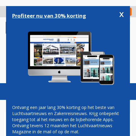
Overslaan
en
x
Digitaal Magazine
Registreer
Check in
naar
Profiteer nu van 30% korting
de
inhoud
gaan
Magazine
Podcasts
Vacatures
Toggl
naviga
Ontvang een jaar lang 30% korting op het beste van
Luchtvaartnieuws en Zakenreisnieuws. Krijg onbeperkt
toegang tot al het nieuws en de bijbehorende Apps.
VLIEGBELASTING ZAKENJETS
Ontvang tevens 12 maanden het Luchtvaartnieuws
GAAT HARD OMHOOG
Magazine in de mail of op de mat.