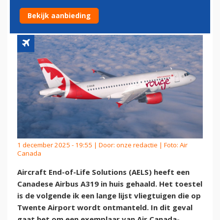
TWENTE AIRPORT
Bekijk aanbieding
1 december 2025 - 19:55 | Door:
onze redactie
| Foto: Air
Canada
Aircraft End-of-Life Solutions (AELS) heeft een
Canadese Airbus A319 in huis gehaald. Het toestel
is de volgende ik een lange lijst vliegtuigen die op
Twente Airport wordt ontmanteld. In dit geval
gaat het om een exemplaar van Air Canada-