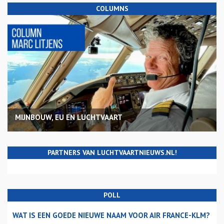
COLUMNS
MIJNBOUW, EU EN LUCHTVAART
PARTNERS VAN LUCHTVAARTNIEUWS.NL!
POLL
WAT IS EEN GOEDE NIEUWE NAAM VOOR AIR FRANCE-KLM?