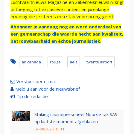
Luchtvaartnieuws Magazine en Zakenreisnieuws.nl krijg
je toegang tot exclusieve content en jarenlange
ervaring die je steeds een stap voorsprong geeft.
Abonneer je vandaag nog en word onderdeel van
een gemeenschap die waarde hecht aan kwaliteit,
betrouwbaarheid en échte journalistiek.
air canada
rouge
aels
twente airport
Verstuur per e-mail
Meld u aan voor de nieuwsbrief
Tip de redactie
Staking cabinepersoneel Noorse tak SAS
op laatste moment afgeblazen
07-08-2026, 15:11