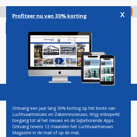
Overslaan
en
x
Digitaal Magazine
Registreer
Check in
naar
Profiteer nu van 30% korting
de
inhoud
gaan
Magazine
Podcasts
Vacatures
Toggl
naviga
Ontvang een jaar lang 30% korting op het beste van
Luchtvaartnieuws en Zakenreisnieuws. Krijg onbeperkt
toegang tot al het nieuws en de bijbehorende Apps.
AELS ONTMANTELT
Ontvang tevens 12 maanden het Luchtvaartnieuws
CANADESE AIRBUS A319 OP
Magazine in de mail of op de mat.