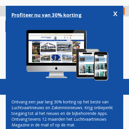
Overslaan
en
x
Digitaal Magazine
Registreer
Check in
naar
Profiteer nu van 30% korting
de
inhoud
gaan
Magazine
Podcasts
Vacatures
Toggl
naviga
Ontvang een jaar lang 30% korting op het beste van
Luchtvaartnieuws en Zakenreisnieuws. Krijg onbeperkt
toegang tot al het nieuws en de bijbehorende Apps.
AIR CANADA
Ontvang tevens 12 maanden het Luchtvaartnieuws
Magazine in de mail of op de mat.