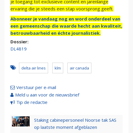
je toegang tot exclusieve content en jarenlange
ervaring die je steeds een stap voorsprong geeft.
Abonneer je vandaag nog en word onderdeel van
een gemeenschap die waarde hecht aan kwaliteit,
betrouwbaarheid en échte journalistiek.
Dossier:
DL4819
delta air lines
klm
air canada
Verstuur per e-mail
Meld u aan voor de nieuwsbrief
Tip de redactie
Staking cabinepersoneel Noorse tak SAS
op laatste moment afgeblazen