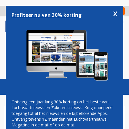
Overslaan
en
x
Digitaal Magazine
Registreer
Check in
naar
Profiteer nu van 30% korting
de
inhoud
gaan
Magazine
Podcasts
Vacatures
Toggl
naviga
Ontvang een jaar lang 30% korting op het beste van
Luchtvaartnieuws en Zakenreisnieuws. Krijg onbeperkt
toegang tot al het nieuws en de bijbehorende Apps.
DELTA-CRASH ONTREGELT
Ontvang tevens 12 maanden het Luchtvaartnieuws
VLIEGVERKEER TORONTO:
Magazine in de mail of op de mat.