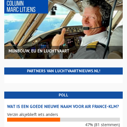
MIJNBOUW, EU EN LUCHTVAART
PARTNERS VAN LUCHTVAARTNIEUWS.NL!
POLL
WAT IS EEN GOEDE NIEUWE NAAM VOOR AIR FRANCE-KLM?
Verzin alsjeblieft iets anders
47% (81 stemmen)