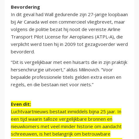
Bevordering
In dit geval had Wall gedurende zijn 27‑jarige loopbaan
bij Air Canada wel een commercieel vliegbrevet, maar
volgens de politie bezat hij nooit de vereiste Airline
Transport Pilot License for Aeroplanes (ATPL‑A), die
verplicht werd toen hij in 2009 tot gezagvoerder werd
bevorderd.
“Dit is vergelijkbaar met een huisarts die in zijn praktijk
hersenchirurgie uitvoert,” aldus Milinovich. “Voor
bepaalde professionele titels gelden extra eisen en
regels, en die bestaan niet voor niets.”
Even dit:
Luchtvaartnieuws bestaat inmiddels bijna 25 jaar. In
een tijd waarin talloze vergelijkbare bronnen en
nieuwkomers met veel minder historie om aandacht
schreeuwen, is het belangrijk om betrouwbare