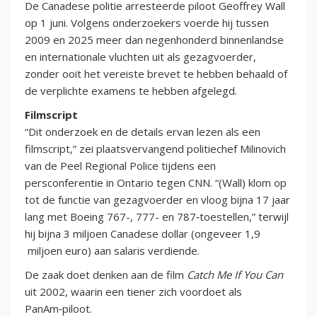
De Canadese politie arresteerde piloot Geoffrey Wall
op 1 juni. Volgens onderzoekers voerde hij tussen
2009 en 2025 meer dan negenhonderd binnenlandse
en internationale vluchten uit als gezagvoerder,
zonder ooit het vereiste brevet te hebben behaald of
de verplichte examens te hebben afgelegd.
Filmscript
“Dit onderzoek en de details ervan lezen als een
filmscript,” zei plaatsvervangend politiechef Milinovich
van de Peel Regional Police tijdens een
persconferentie in Ontario tegen CNN. “(Wall) klom op
tot de functie van gezagvoerder en vloog bijna 17 jaar
lang met Boeing 767-, 777- en 787‑toestellen,” terwijl
hij bijna 3 miljoen Canadese dollar (ongeveer 1,9
miljoen euro) aan salaris verdiende.
De zaak doet denken aan de film
Catch Me If You Can
uit 2002, waarin een tiener zich voordoet als
PanAm‑piloot.