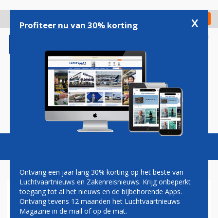
Overslaan
en
x
Digitaal Magazine
Registreer
Check in
naar
Profiteer nu van 30% korting
de
inhoud
gaan
Magazine
Podcasts
Vacatures
Toggl
naviga
Ontvang een jaar lang 30% korting op het beste van
Luchtvaartnieuws en Zakenreisnieuws. Krijg onbeperkt
toegang tot al het nieuws en de bijbehorende Apps.
PILOOT AIR CANADA VLOOG
Ontvang tevens 12 maanden het Luchtvaartnieuws
17 JAAR ZONDER
Magazine in de mail of op de mat.