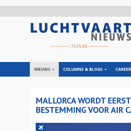
Overslaan
en
naar
de
inhoud
gaan
NIEUWS
COLUMNS & BLOGS
CAREER
MALLORCA WORDT EERST
BESTEMMING VOOR AIR 