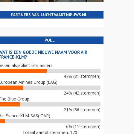
PARTNERS VAN LUCHTVAARTNIEUWS.NL!
POLL
WAT IS EEN GOEDE NIEUWE NAAM VOOR AIR
FRANCE-KLM?
Verzin alsjeblieft iets anders
47% (81 stemmen)
European Airlines Group (EAG)
24% (42 stemmen)
The Blue Group
21% (36 stemmen)
Air-France-KLM-SAS(-TAP)
6% (11 stemmen)
Totaal aantal stemmen: 170