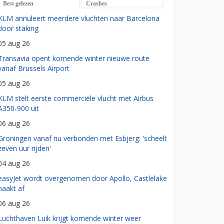
Best gelezen
Crashes
KLM annuleert meerdere vluchten naar Barcelona
door staking
05 aug 26
Transavia opent komende winter nieuwe route
vanaf Brussels Airport
05 aug 26
KLM stelt eerste commerciële vlucht met Airbus
A350-900 uit
06 aug 26
Groningen vanaf nu verbonden met Esbjerg: 'scheelt
zeven uur rijden'
04 aug 26
easyJet wordt overgenomen door Apollo, Castlelake
haakt af
06 aug 26
Luchthaven Luik krijgt komende winter weer