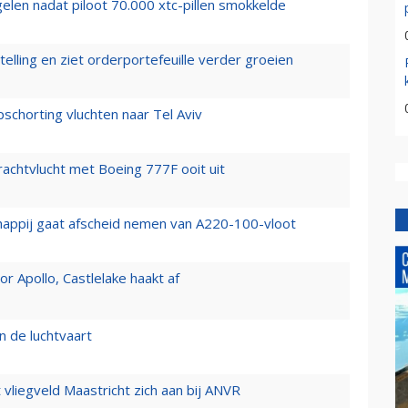
elen nadat piloot 70.000 xtc-pillen smokkelde
elling en ziet orderportefeuille verder groeien
chorting vluchten naar Tel Aviv
vrachtvlucht met Boeing 777F ooit uit
happij gaat afscheid nemen van A220-100-vloot
 Apollo, Castlelake haakt af
n de luchtvaart
t vliegveld Maastricht zich aan bij ANVR