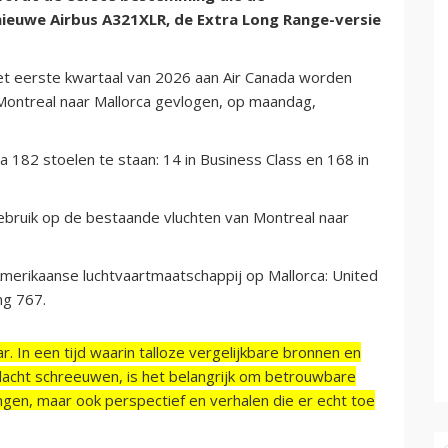
ieuwe Airbus A321XLR, de Extra Long Range-versie
et eerste kwartaal van 2026 aan Air Canada worden
 Montreal naar Mallorca gevlogen, op maandag,
 182 stoelen te staan: 14 in Business Class en 168 in
ebruik op de bestaande vluchten van Montreal naar
Amerikaanse luchtvaartmaatschappij op Mallorca: United
ng 767.
r. In een tijd waarin talloze vergelijkbare bronnen en
acht schreeuwen, is het belangrijk om betrouwbare
ngen, maar ook perspectief en verhalen die er echt toe