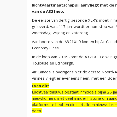
luchtvaartmaatschappij aanvliegt met de n
van de A321neo.
De eerste van dertig bestelde XLR’s moet in h
geleverd. Vanaf 17 juni wordt er non-stop van
woensdag, vrijdag en zaterdag.
Aan boord van de A321XLR komen bij Air Canada
Economy Class.
In de loop van 2026 komt de A321XLR ook in g
Toulouse en Edinburgh.
Air Canada is overigens niet de eerste Noord-
Airlines vliegt er eveneens heen, met een Boei
Even dit:
Luchtvaartnieuws bestaat inmiddels bijna 25 jaa
nieuwkomers met veel minder historie om aand
platforms te hebben die niet alleen nieuws bre
doen.