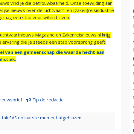
ieuws vind je die betrouwbaarheid. Onze toewijding aan
ijke nieuws over de luchtvaart- en (zaken)reisindustrie
raag een stap voor willen blijven.
Luchtvaartnieuws Magazine en Zakenreisnieuws.nl krijg
e ervaring die je steeds een stap voorsprong geeft.
el van een gemeenschap die waarde hecht aan
listiek.
nieuwsbrief
Tip de redactie
 tak SAS op laatste moment afgeblazen