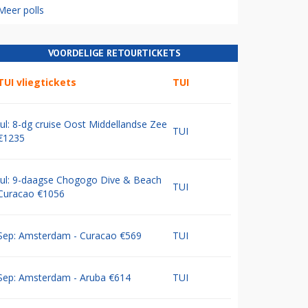
Meer polls
VOORDELIGE RETOURTICKETS
TUI vliegtickets
TUI
Jul: 8-dg cruise Oost Middellandse Zee
TUI
€1235
Jul: 9-daagse Chogogo Dive & Beach
TUI
Curacao €1056
Sep: Amsterdam - Curacao €569
TUI
Sep: Amsterdam - Aruba €614
TUI