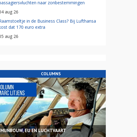
passagiersvluchten naar zonbestemmingen
04 aug 26
Raamstoeltje in de Business Class? Bij Lufthansa
kost dat 170 euro extra
05 aug 26
COLUMNS
MIJNBOUW, EU EN LUCHTVAART